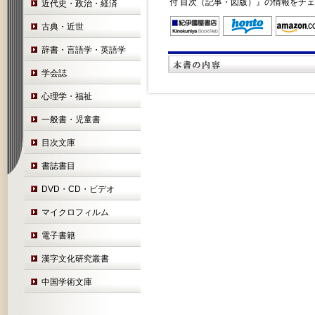
付 目次（記事・図版）』の情報をチ
近代史・政治・経済
古典・近世
辞書・言語学・英語学
学会誌
心理学・福祉
一般書・児童書
目次文庫
書誌書目
DVD・CD・ビデオ
マイクロフィルム
電子書籍
漢字文化研究叢書
中国学術文庫