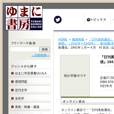
Twitter
HOME
＞
書籍検索
＞
『日刊美術通信』『
新聞』（1932年〜1949年） 第4回配
術通信』1941年１月〜４月 付 目次（
→詳細検索へ
『日刊美
信』19
ゆまに学芸選書ULULA
定価27,
環境問題
ISBN 978
刊行年月 
近代文学
女性学
美術・映像・建築
オンライン書店で『『日刊美術通信』『