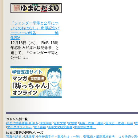
『ジェンダー平等と公平につ
いてのおはなし』 出版記念パ
ーティーの報告 編
集部A
12月18日（木）「ReBit16周
年感謝 & 絵本出版記念祭」と
題して、『ジェンダー平等と
公平につ...
ジャンル別一覧
ゆまに学芸選書ULULA
/
環境問題
/
近代文学
/
女性学
/
美術・映像・建築
/
近代史・政治・経済
/
古
/
マイクロフィルム
/
電子書籍
/
漢字文化研究叢書
/
中国学術文庫
ゆまに書房の好評シリーズ
写真が語る 地球激変 小学校高学年～高校向け（一般）
/
腎臓病と最新透析療法 ―より快適な透