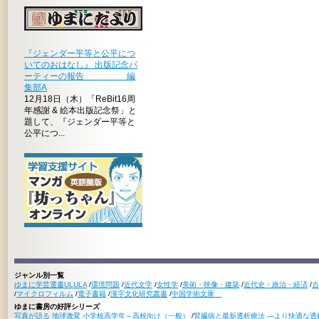
『ジェンダー平等と公平につ
いてのおはなし』 出版記念パ
ーティーの報告 編
集部A
12月18日（木）「ReBit16周
年感謝 & 絵本出版記念祭」と
題して、『ジェンダー平等と
公平につ...
ジャンル別一覧
ゆまに学芸選書ULULA
/
環境問題
/
近代文学
/
女性学
/
美術・映像・建築
/
近代史・政治・経済
/
古
/
マイクロフィルム
/
電子書籍
/
漢字文化研究叢書
/
中国学術文庫
ゆまに書房の好評シリーズ
写真が語る 地球激変 小学校高学年～高校向け（一般）
/
腎臓病と最新透析療法 ―より快適な透