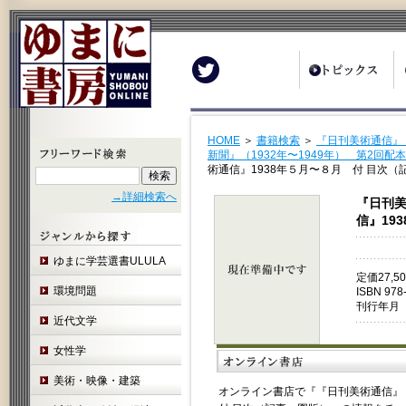
Twitter
HOME
＞
書籍検索
＞
『日刊美術通信』『
新聞』（1932年〜1949年） 第2回配
術通信』1938年５月〜８月 付 目次（
→詳細検索へ
『日刊美
信』19
ゆまに学芸選書ULULA
定価27,
環境問題
ISBN 978
刊行年月 
近代文学
女性学
美術・映像・建築
オンライン書店で『『日刊美術通信』『