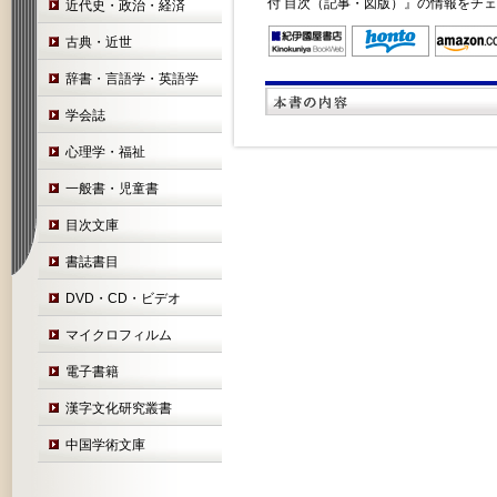
付 目次（記事・図版）』の情報をチ
近代史・政治・経済
古典・近世
辞書・言語学・英語学
学会誌
心理学・福祉
一般書・児童書
目次文庫
書誌書目
DVD・CD・ビデオ
マイクロフィルム
電子書籍
漢字文化研究叢書
中国学術文庫