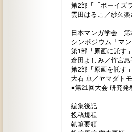
第2部「「ボーイズ
雲田はるこ／紗久楽
日本マンガ学会 第
シンポジウム「マン
第1部「原画に託す
倉田よしみ／竹宮惠
第2部「原画を託す
大石 卓／ヤマダト
●第21回大会 研究
編集後記
投稿規程
執筆要領