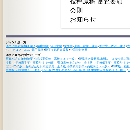
投稿原稿 審査要領
会則
お知らせ
ジャンル別一覧
ゆまに学芸選書ULULA
/
環境問題
/
近代文学
/
女性学
/
美術・映像・建築
/
近代史・政治・経済
/
古
/
マイクロフィルム
/
電子書籍
/
漢字文化研究叢書
/
中国学術文庫
ゆまに書房の好評シリーズ
写真が語る 地球激変 小学校高学年～高校向け（一般）
/
腎臓病と最新透析療法 ―より快適な透
５枚 小学校高学年～高校向け（一般）
/
最強動物をさがせ 全４巻 小学校低学年～高校向け（
ばつ
/
DVD版 ものがたり日本文学史 全３枚 小学校高学年～高校向け（一般）
/
DVD版 福
中学校～高校向け（一般）
/
DVD版 21世紀の命を守る仕事 全3枚 中学校～高校向け（一般）
/