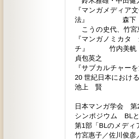
鈴木雅雄・中田健太
『マンガメディア文
法』 森下
こうの史代、竹宮
『マンガノミカタ 
チ』 竹内美帆
貞包英之
『サブカルチャーを
20 世紀日本にお
池上 賢
日本マンガ学会 第
シンポジウム BL
第1部「BLのメディ
竹宮惠子／佐川俊彦