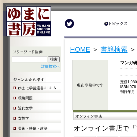
Twitter
HOME
＞
書籍検索
マンガ研究
→詳細検索へ
定価1,9
ISBN 978
ゆまに学芸選書ULULA
刊行年月 
環境問題
近代文学
女性学
オンライン書店で『マ
美術・映像・建築