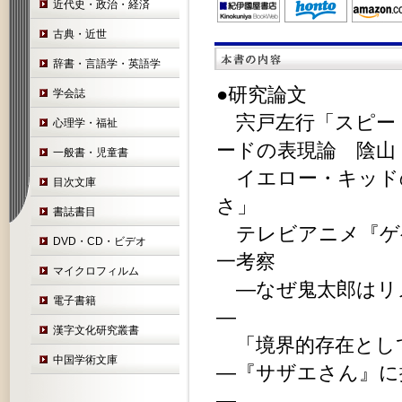
近代史・政治・経済
古典・近世
辞書・言語学・英語学
●研究論文
学会誌
宍戸左行「スピー
心理学・福祉
ードの表現論 陰山
一般書・児童書
イエロー・キッド
目次文庫
さ」
書誌書目
テレビアニメ『ゲ
DVD・CD・ビデオ
一考察
マイクロフィルム
―なぜ鬼太郎はリ
電子書籍
― 
漢字文化研究叢書
「境界的存在とし
中国学術文庫
―『サザエさん』に
― 秦