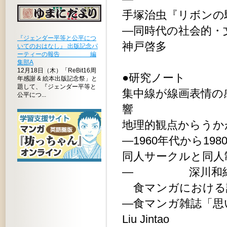
手塚治虫『リボンの
―同時代の社
『ジェンダー平等と公平につ
神戸啓多
いてのおはなし』 出版記念パ
ーティーの報告 編
集部A
12月18日（木）「ReBit16周
●研究ノート
年感謝 & 絵本出版記念祭」と
題して、『ジェンダー平等と
集中線が線画表情の
公平につ...
響 本
地理的観点からうか
―1960年代から1
同人サークルと同人
― 深川和
食マンガにおける
―食マンガ
Liu Jintao