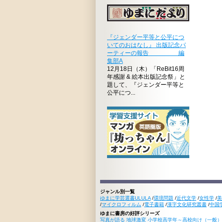
『ジェンダー平等と公平につ
いてのおはなし』 出版記念パ
ーティーの報告 編
集部A
12月18日（木）「ReBit16周
年感謝 & 絵本出版記念祭」と
題して、『ジェンダー平等と
公平につ...
ジャンル別一覧
ゆまに学芸選書ULULA
/
環境問題
/
近代文学
/
女性学
/
美
/
マイクロフィルム
/
電子書籍
/
漢字文化研究叢書
/
中国
ゆまに書房の好評シリーズ
写真が語る 地球激変 小学校高学年～高校向け（一般）