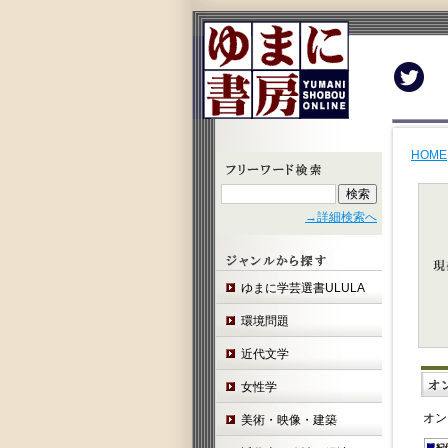
Twit
HOME
→詳細検索へ
ゆまに学芸選書ULULA
環境問題
近代文学
女性学
オン
美術・映像・建築