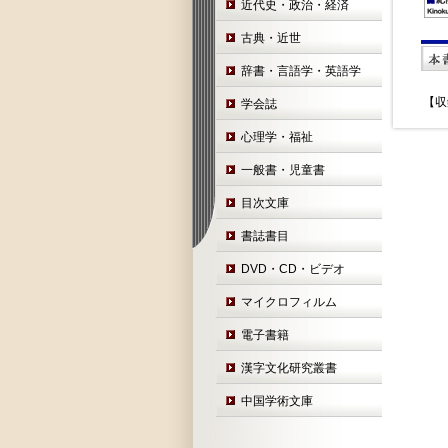
近代史・政治・経済
古典・近世
辞書・言語学・英語学
【収
学会誌
心理学・福祉
一般書・児童書
目次文庫
書誌書目
DVD・CD・ビデオ
マイクロフィルム
電子書籍
漢字文化研究叢書
中国学術文庫