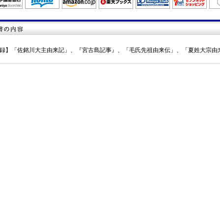
録】「佐銘川大主由来記」、『宮古島記事』、「毛氏先祖由来伝」、「夏姓大宗由