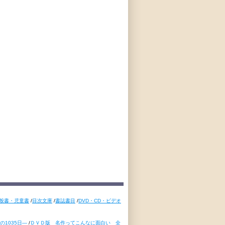
般書・児童書
/
目次文庫
/
書誌書目
/
DVD・CD・ビデオ
1035日―
/
ＤＶＤ版 名作ってこんなに面白い 全