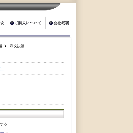
話 ３ 和文説話
）
クする