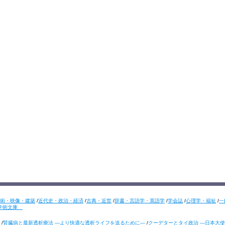
術・映像・建築
/
近代史・政治・経済
/
古典・近世
/
辞書・言語学・英語学
/
学会誌
/
心理学・福祉
/
一
学術文庫
/
腎臓病と最新透析療法 ―より快適な透析ライフを送るために―
/
クーデターとタイ政治 ―日本大使の