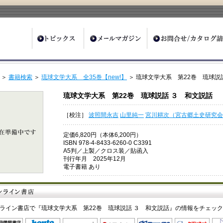
ter
＞
書籍検索
＞
琉球文学大系 全35巻【new!】
＞ 琉球文学大系 第22巻 琉球説
琉球文学大系 第22巻 琉球説話 ３ 和文説話
［校注］
波照間永吉
山里純一
宮川耕次（宮古郷土史研究会
定価6,820円（本体6,200円）
ISBN 978-4-8433-6260-0 C3391
A5判／上製／クロス装／貼函入
刊行年月 2025年12月
電子書籍 あり
ライン書店で『琉球文学大系 第22巻 琉球説話 ３ 和文説話』の情報をチェッ