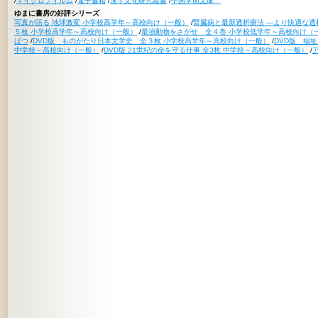
/
マイクロフィルム
/
電子書籍
/
漢字文化研究叢書
/
中国学術文庫
ゆまに書房の好評シリーズ
写真が語る 地球激変 小学校高学年～高校向け（一般）
/
腎臓病と最新透析療法 ―より快適な透
５枚 小学校高学年～高校向け（一般）
/
最強動物をさがせ 全４巻 小学校低学年～高校向け（
ばつ
/
DVD版 ものがたり日本文学史 全３枚 小学校高学年～高校向け（一般）
/
DVD版 福
中学校～高校向け（一般）
/
DVD版 21世紀の命を守る仕事 全3枚 中学校～高校向け（一般）
/