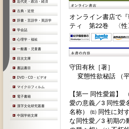
近代史・政治・経済
古典・近世
オンライン書店で『
辞書・言語学・英語学
ティ 第22巻 〈性
学会誌
心理学・福祉
一般書・児童書
目次文庫
守田有秋［著］
書誌書目
変態性欲秘話 （平凡
DVD・CD・ビデオ
マイクロフィルム
【第一 同性愛篇】 
電子書籍
愛の意義／3 同性
漢字文化研究叢書
名称） ㈼ 同性に対
中国学術文庫
な同性愛／3 初期の