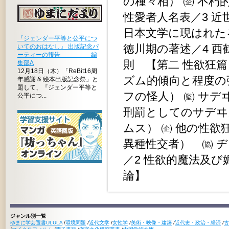
の種々相） ㈽ 不朽
性愛者人名表／3 
日本文学に現はれたる
『ジェンダー平等と公平につ
徳川期の著述／4 西
いてのおはなし』 出版記念パ
ーティーの報告 編
則 【第二 性欲狂篇
集部A
12月18日（木）「ReBit16周
ズム的傾向と程度の
年感謝 & 絵本出版記念祭」と
題して、『ジェンダー平等と
フの怪人） ㈼ サデ
公平につ...
刑罰としてのサデヰ
ムス） ㈽ 他の性欲
異種性交者） ㈿ 
／2 性欲的魔法及び
論】
ジャンル別一覧
ゆまに学芸選書ULULA
/
環境問題
/
近代文学
/
女性学
/
美術・映像・建築
/
近代史・政治・経済
/
古