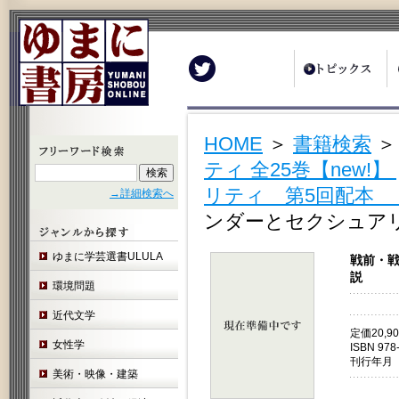
Twitter
HOME
＞
書籍検索
ティ 全25巻【new!】
リティ 第5回配本 
→詳細検索へ
ンダーとセクシュアリ
ゆまに学芸選書ULULA
戦前・戦
説
環境問題
近代文学
定価20,
女性学
ISBN 978
刊行年月 
美術・映像・建築