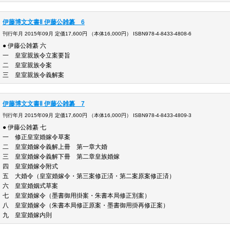
伊藤博文文書Ⅱ 伊藤公雑纂 6
刊行年月 2015年09月 定価17,600円 （本体16,000円） ISBN978-4-8433-4808-6
● 伊藤公雑纂 六
一 皇室親族令立案要旨
二 皇室親族令案
三 皇室親族令義解案
伊藤博文文書Ⅱ 伊藤公雑纂 7
刊行年月 2015年09月 定価17,600円 （本体16,000円） ISBN978-4-8433-4809-3
● 伊藤公雑纂 七
一 修正皇室婚嫁令草案
二 皇室婚嫁令義解上冊 第一章大婚
三 皇室婚嫁令義解下冊 第二章皇族婚嫁
四 皇室婚嫁令附式
五 大婚令（皇室婚嫁令・第三案修正済・第二案原案修正済）
六 皇室婚姻式
七 皇室婚嫁令（墨書御用掛案・朱書本局修
八 皇室婚嫁令（朱書本局修正原案・墨書御用掛再
九 皇室婚嫁