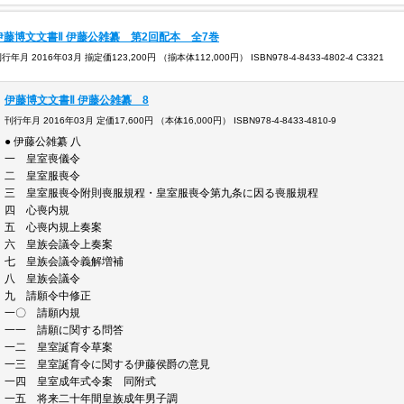
伊藤博文文書Ⅱ 伊藤公雑纂 第2回配本 全7巻
行年月 2016年03月 揃定価123,200円 （揃本体112,000円） ISBN978-4-8433-4802-4 C3321
伊藤博文文書Ⅱ 伊藤公雑纂 8
刊行年月 2016年03月 定価17,600円 （本体16,000円） ISBN978-4-8433-4810-9
● 伊藤公雑纂 八
一 皇室喪儀令
二 皇室服喪令
三 皇室服喪令附則喪服規程・皇室服喪令第九条に因る喪服規程
四 心喪内
五 心喪内規上奏案
六 皇族会議令上奏案
七 皇族会議令義解
八 皇族会議令
九 請願令中
一〇 請願内
一一 請願に関する問答
一二 皇室誕育令
一三 皇室誕育令に関する伊藤侯爵
一四 皇室成年式令案 同
一五 将来二十年間皇族成年男子調