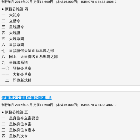
刊行年月 2015年09月 定価17,600円 （本体16,000円） ISBN978-4-8433-4806-2
● 伊藤公雑纂 四
一 大祀令
二 立儲令
三 皇統譜令
四 大統
五 大統系
六 皇親系図
七 皇親譜何天皇直系卑属
八 同上 天皇御名直系卑
九 皇統御系
一〇 登極令
一一 大祀令
一二 即位新式抄
伊藤博文文書Ⅱ 伊藤公雑纂 5
刊行年月 2015年09月 定価17,600円 （本体16,000円） ISBN978-4-8433-4807-9
● 伊藤公雑纂 五
一 皇身位令立案要旨
二 皇族身位令案
三 皇族身位令定本
四 皇族列次令