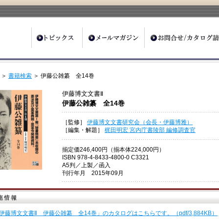
ter
＞
書籍検索
＞ 伊藤公雑纂 全14巻
伊藤博文文書Ⅱ
伊藤公雑纂 全14巻
［監修］
伊藤博文文書研究会（会長・伊藤博雅）
［編集・解題］
梶田明宏 宮内庁書陵部 編修調査官
揃定価246,400円（揃本体224,000円）
ISBN 978-4-8433-4800-0 C3321
A5判／上製／函入
刊行年月 2015年09月
伊藤博文文書Ⅱ 伊藤公雑纂 全14巻」のカタログはこちらです。（pdf/3,884KB）