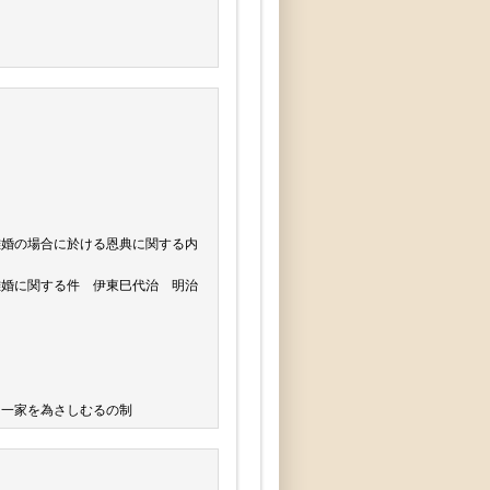
離婚の場合に於ける恩典に関する内
離婚に関する件 伊東巳代治 明治
に一家を為さしむるの制