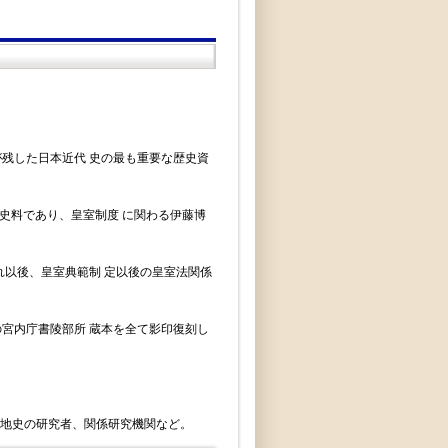
残した日本近代 史の最も重要な歴史資
の史料であり、皇室制度 に関わる伊藤博
れ以後、皇室典範制 定以後の皇室法関係
宮内庁書陵部所 蔵本を全て影印復刻し
民地史の研究者、関係研究機関など。