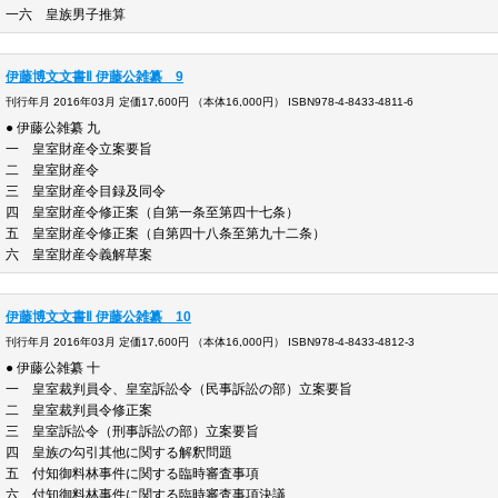
一六 皇族男子推算
伊藤博文文書Ⅱ 伊藤公雑纂 9
刊行年月 2016年03月 定価17,600円 （本体16,000円） ISBN978-4-8433-4811-6
● 伊藤公雑纂 九
一 皇室財産令立案要旨
二 皇室財産令
三 皇室財産令目録及同令
四 皇室財産令修正案（自第一条至第四十七条）
五 皇室財産令修正案（自第四十八条至第九十二条）
六 皇室財産令義解草案
伊藤博文文書Ⅱ 伊藤公雑纂 10
刊行年月 2016年03月 定価17,600円 （本体16,000円） ISBN978-4-8433-4812-3
● 伊藤公雑纂 十
一 皇室裁判員令、皇室訴訟令（民事訴訟の部）立案要旨
二 皇室裁判員令修正案
三 皇室訴訟令（刑事訴訟の部）立案要旨
四 皇族の勾引其他に関する解釈問題
五 付知御料林事件に関する臨時審査事項
六 付知御料林事件に関する臨時審査事項決議