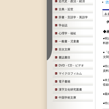
近代史・政治・経済
伊
古典・近世
辞書・言語学・英語学
学会誌
◆
心理学・福祉
●明
一般書・児童書
料群
目次文庫
●「
文関
書誌書目
DVD・CD・ビデオ
●特
資料
マイクロフィルム
●本
電子書籍
収録
漢字文化研究叢書
●最
中国学術文庫
●特