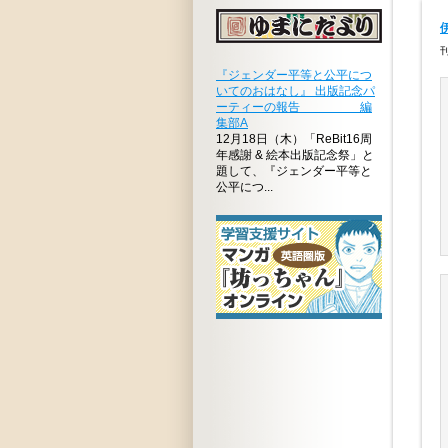
刊
『ジェンダー平等と公平につ
いてのおはなし』 出版記念パ
ーティーの報告 編
集部A
12月18日（木）「ReBit16周
年感謝 & 絵本出版記念祭」と
題して、『ジェンダー平等と
公平につ...