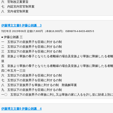
六 官制改正案要旨
七 内廷宮内官官制草案
八 宮内省官制草案
伊藤博文文書Ⅱ 伊藤公雑纂 3
刊行年月 2015年09月 定価17,600円 （本体16,000円） ISBN978-4-8433-4805-5
● 伊藤公雑纂 三
一 五世以下の皇族男子を臣籍に列するの制
二 五世以下の皇族男子を臣籍に列するの制
三 五世以下の皇族男子を臣籍に列するの制
四 皇族より華族の養子となりたる者離縁の場合及皇族より華族に降嫁したる者
規
五 皇族より華族の養子となりたる者離縁の場合及皇族より華族に降嫁したる者
四〇年五月一三日
六 五世以下の皇族男子を臣籍に列するの制
七 五世以下の皇族男子を臣籍に列するの制
八 五世以下皇族男子を華族に列するの制 附義解草案
九 五世以下の皇族男子を臣籍に列するの制
一〇 五世以下の皇族男子の華族に列し又は華族の家に入るを許し並に財産上別
伊藤博文文書Ⅱ 伊藤公雑纂 4