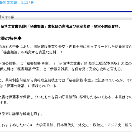
藤博文文書 全127巻
伊藤博文文書第Ⅰ期「秘書類纂」未収録の憲法及び皇室典範・皇室令関係資料。
本書の特色◆
治政府の中枢にあり、国家建設事業や外交・内政全般に亘ってリードした伊藤博文が
「秘書類纂」を補完する貴重な史料！！
伊藤公雑纂」は「秘書類纂 帝室」（『伊藤博文文書』第Ⅰ期第13回配本所収）未収
係史料は「秘書類纂 帝室」と「伊藤公雑纂」を併せ見て完全な史料と言える。
に、典範制定前後から典範成立前後までは「秘書類纂 帝室」に記されているが、そ
は「伊藤公雑纂」に収録されている。
文書は伊藤家が保管していたものを宮内庁書陵部に移管したものである。本書はその
する。
終巻末に詳細な解題を附す。
におすすめしたい方● 大学図書館、日本近代史・外交史・ 政治史・アジア史・植