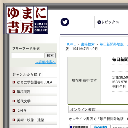
Twitter
HOME
＞
書籍検索
＞
毎日新聞外地版 全
版 1941年7月～9月
毎日新聞
→詳細検索へ
定価38,
ISBN 978
ゆまに学芸選書ULULA
刊行年月 
環境問題
近代文学
女性学
オンライン書店で『毎日新聞外地版 6
美術・映像・建築