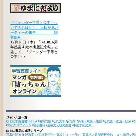
『ジェンダー平等と公平につ
いてのおはなし』 出版記念パ
ーティーの報告 編
集部A
12月18日（木）「ReBit16周
年感謝 & 絵本出版記念祭」と
題して、『ジェンダー平等と
公平につ...
ジャンル別一覧
ゆまに学芸選書ULULA
/
環境問題
/
近代文学
/
女性学
/
美術・映像・建築
/
近代史・政治・経済
/
古
/
マイクロフィルム
/
電子書籍
/
漢字文化研究叢書
/
中国学術文庫
ゆまに書房の好評シリーズ
写真が語る 地球激変 小学校高学年～高校向け（一般）
/
腎臓病と最新透析療法 ―より快適な透