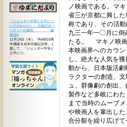
ノ映画である。マキ
省三が京都に興した
『ジェンダー平等と公平につ
称であり、その活動
いてのおはなし』 出版記念パ
ーティーの報告 編
九三一年一〇月に倒
集部A
12月18日（木）「ReBit16周
たる。 マキノ映画
年感謝 & 絵本出版記念祭」と
題して、『ジェンダー平等と
本映画界へのカウン
公平につ...
し、絶大な人気を獲
動から、日本版活劇
ラクターの創造、文
ュ、群像劇の創出、
製作など多岐にわた
まで当時のムーブメ
や映画人を輩出した
合分裂を繰り広げて