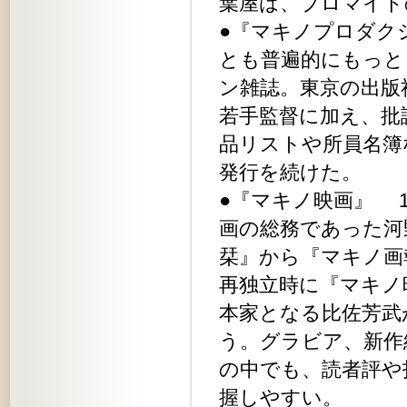
葉屋は、ブロマイド
●『マキノプロダク
とも普遍的にもっと
ン雑誌。東京の出版
若手監督に加え、批
品リストや所員名簿
発行を続けた。
●『マキノ映画』 1
画の総務であった河
栞』から『マキノ画
再独立時に『マキノ
本家となる比佐芳武
う。グラビア、新作
の中でも、読者評や
握しやすい。