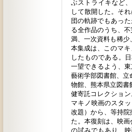
ぶストライキなど、
して散開した。それ
団の軌跡でもあった
る全作品のうち、不
満、一次資料も稀
本集成は、このマキ
したものである。日
一望できるよう、東
藝術学部図書館、立
物館、熊本県立図書
健寄託コレクション
マキノ映画のスタッ
改題）から、等持院
た。本復刻は、映画
の試みでもあり、映