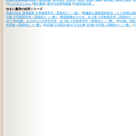
/
マイクロフィルム
/
電子書籍
/
漢字文化研究叢書
/
中国学術文庫
ゆまに書房の好評シリーズ
写真が語る 地球激変 小学校高学年～高校向け（一般）
/
腎臓病と最新透析療法 ―より快適な透
５枚 小学校高学年～高校向け（一般）
/
最強動物をさがせ 全４巻 小学校低学年～高校向け（
ばつ
/
DVD版 ものがたり日本文学史 全３枚 小学校高学年～高校向け（一般）
/
DVD版 福
中学校～高校向け（一般）
/
DVD版 21世紀の命を守る仕事 全3枚 中学校～高校向け（一般）
/