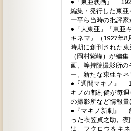
●『東亜映画』 19
編集・発行した東亜
一平ら当時の批評家
●『大東亜』『東亜キ
キネマ』（1927
時期に創刊された東
（岡村紫峰）が編集
画、等持院撮影所の
ー、新たな東亜キネ
●『週間マキノ』 1
キノの都村健が毎週
の撮影所など情報量
●『マキノ新劇』 
った衣笠貞之助。夜
は、フクロウをキネ