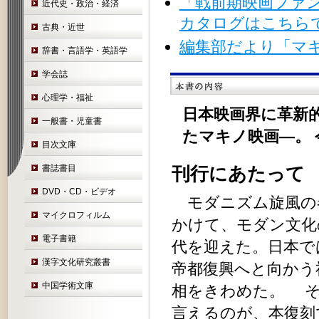
「戦前期映画ファン
近代史・政治・経済
カタログはこちらです。
古典・近世
編集部だより「マ
辞書・言語学・英語学
学会誌
心理学・福祉
日本映画界に革新
一般書・児童書
たマキノ映画—。
目次文庫
書誌書目
刊行にあたって
DVD・CD・ビデオ
モダニズム旋風の
マイクロフィルム
かけて、モダン文化
電子書籍
代を迎えた。日本で
漢字文化研究叢書
帝都復興へと向かう
中国学術文庫
相をきわめた。 そ
言えるのが、本復刻