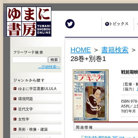
Twitter
HOME
＞
書籍検索
＞
28巻+別巻1
→詳細検索へ
戦前期映
［監修・
ゆまに学芸選書ULULA
［協力］
環境問題
ISBN 978
A5判／
近代文学
刊行年月 
女性学
美術・映像・建築