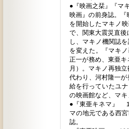
●『映画之栞』『マ
映画』の前身誌。『映
を開始したマキノ映
で、関東大震災直後に
し、マキノ機関誌を謳
を変えた。『マキノ
正一が務め、東亜キ
月）。マキノ再独立
代わり、河村隆一が
給を行っていたユナ
の映画館など、マキ
●『東亜キネマ』 1
マの地元である西宮
誌。