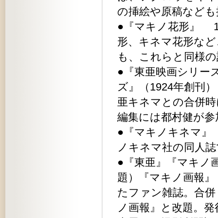
の挿絵や原稿なども
●『マキノ花形』 1
形、キネマ花形など
も、これらと同様の
●『東亜映画シリー
ズ』（1924年創刊
亜キネマとの合併時
編集には都村健が参
●『マキノキネマ』 
ノキネマ社の同人誌
●『東亜』『マキノ画
題）『マキノ画報』（
たファン雑誌。合併
ノ画報』と改題。発