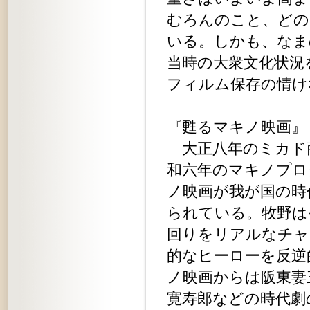
むろんのこと、どの
いる。しかも、なま
当時の大衆文化状況
フィルム保存の情け
『甦るマキノ映画』
大正八年のミカド
和六年のマキノプロ
ノ映画が我が国の時
られている。牧野は
回りをリアルなチャ
的なヒーローを反逆
ノ映画からは阪東妻
寛寿郎などの時代劇