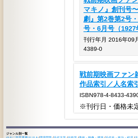
マキノ』創刊号〜第
劇』第2巻第2号・
号・6月号（192
刊行年月 2016年09月 
4389-0
戦前期映画ファン
作品索引／人名索
ISBN978-4-8433-439
※刊行日・価格未
ジャンル別一覧
ゆまに学芸選書ULULA
/
環境問題
/
近代文学
/
女性学
/
美術・映像・建築
/
近代史・政治・経済
/
古