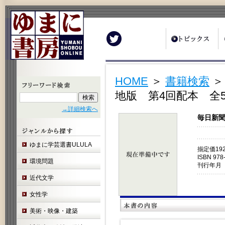
Twitter
HOME
＞
書籍検索
地版 第4回配本 全
→詳細検索へ
毎日新聞
ゆまに学芸選書ULULA
揃定価19
ISBN 978
環境問題
刊行年月 
近代文学
女性学
美術・映像・建築