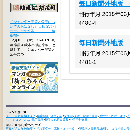
毎日新聞外地版 1
刊行年月 2015年06月 
『ジェンダー平等と公平につ
4480-4
いてのおはなし』 出版記念パ
ーティーの報告 編
集部A
12月18日（木）「ReBit16周
毎日新聞外地版 2
年感謝 & 絵本出版記念祭」と
題して、『ジェンダー平等と
刊行年月 2015年06月 
公平につ...
4481-1
ジャンル別一覧
ゆまに学芸選書ULULA
/
環境問題
/
近代文学
/
女性学
/
美術・映像・建築
/
近代史・政治・経済
/
古
/
マイクロフィルム
/
電子書籍
/
漢字文化研究叢書
/
中国学術文庫
ゆまに書房の好評シリーズ
写真が語る 地球激変 小学校高学年～高校向け（一般）
/
腎臓病と最新透析療法 ―より快適な透