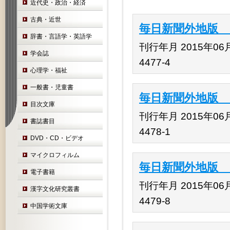
近代史・政治・経済
古典・近世
毎日新聞外地版 1
辞書・言語学・英語学
刊行年月 2015年06月 
学会誌
4477-4
心理学・福祉
一般書・児童書
毎日新聞外地版 1
目次文庫
刊行年月 2015年06月 
書誌書目
4478-1
DVD・CD・ビデオ
マイクロフィルム
毎日新聞外地版 1
電子書籍
刊行年月 2015年06月 
漢字文化研究叢書
4479-8
中国学術文庫