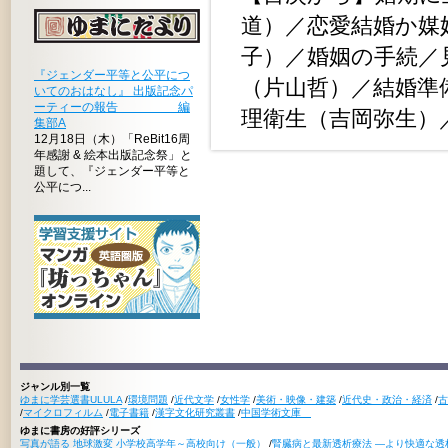
道）／恋愛結婚か媒
子）／婚姻の手続／
『ジェンダー平等と公平につ
（片山哲）／結婚準
いてのおはなし』 出版記念パ
ーティーの報告 編
理衛生（吉岡弥生）
集部A
12月18日（木）「ReBit16周
年感謝 & 絵本出版記念祭」と
題して、『ジェンダー平等と
公平につ...
ジャンル別一覧
ゆまに学芸選書ULULA
/
環境問題
/
近代文学
/
女性学
/
美術・映像・建築
/
近代史・政治・経済
/
古
/
マイクロフィルム
/
電子書籍
/
漢字文化研究叢書
/
中国学術文庫
ゆまに書房の好評シリーズ
写真が語る 地球激変 小学校高学年～高校向け（一般）
/
腎臓病と最新透析療法 ―より快適な透