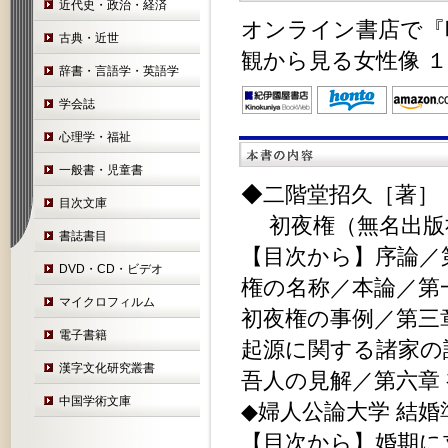
近代史・政治・経済
オンライン書店で『
古典・近世
観から見る女性像 
辞書・言語学・英語学
学会誌
心理学・福祉
一般書・児童書
◆二階堂招久［著］
目次文庫
初夜権（無名出版社
書誌書目
【目次から】序論／
DVD・CD・ビデオ
権の名称／本論／第
マイクロフィルム
初夜権の事例／第三
電子書籍
起源に関する諸家の
漢字文化研究叢書
吾人の見解／第六章
中国学術文庫
◆婦人公論大学 結婚
【目次から】婚期に