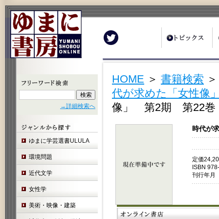
Twitter
HOME
＞
書籍検索
代が求めた「女性像」
像」 第2期 第22
→詳細検索へ
時代が求
ゆまに学芸選書ULULA
環境問題
定価24,
ISBN 978
近代文学
刊行年月 
女性学
美術・映像・建築