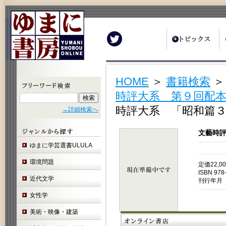
Twitter
HOME
＞
書籍検索
時評大系 第９回配本
時評大系 「昭和篇３
→詳細検索へ
文藝時評
ゆまに学芸選書ULULA
環境問題
定価22,
ISBN 978
近代文学
刊行年月 
女性学
美術・映像・建築