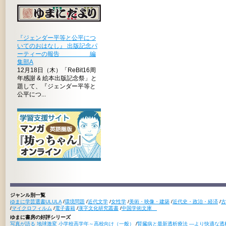
『ジェンダー平等と公平につ
いてのおはなし』 出版記念パ
ーティーの報告 編
集部A
12月18日（木）「ReBit16周
年感謝 & 絵本出版記念祭」と
題して、『ジェンダー平等と
公平につ...
ジャンル別一覧
ゆまに学芸選書ULULA
/
環境問題
/
近代文学
/
女性学
/
美術・映像・建築
/
近代史・政治・経済
/
古
/
マイクロフィルム
/
電子書籍
/
漢字文化研究叢書
/
中国学術文庫
ゆまに書房の好評シリーズ
写真が語る 地球激変 小学校高学年～高校向け（一般）
/
腎臓病と最新透析療法 ―より快適な透