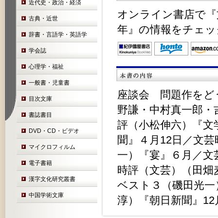
近代史・政治・経済
オンライン書店で『
古典・近世
年』の情報をチェッ
辞書・言語学・英語学
学会誌
心理学・福祉
一般書・児童書
座談会 問題作をど
目次文庫
野謙・中村真一郎・
書誌書目
評（小松伸六）『文
DVD・CD・ビデオ
聞』４月12日／文
マイクロフィルム
一）『宴』６月／文
電子書籍
時評（文芸）（田畑
漢字文化研究叢書
ベスト３（磯田光一
中国学術文庫
淳）『朝日新聞』12