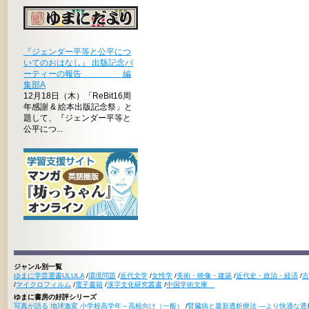
『ジェンダー平等と公平につ
いてのおはなし』 出版記念パ
ーティーの報告 編
集部A
12月18日（木）「ReBit16周
年感謝 & 絵本出版記念祭」と
題して、『ジェンダー平等と
公平につ...
ジャンル別一覧
ゆまに学芸選書ULULA
/
環境問題
/
近代文学
/
女性学
/
美術・映像・建築
/
近代史・政治・経済
/
古
/
マイクロフィルム
/
電子書籍
/
漢字文化研究叢書
/
中国学術文庫
ゆまに書房の好評シリーズ
写真が語る 地球激変 小学校高学年～高校向け（一般）
/
腎臓病と最新透析療法 ―より快適な透