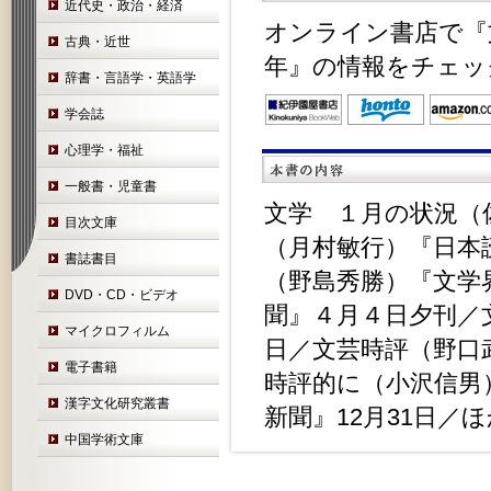
近代史・政治・経済
オンライン書店で『
古典・近世
年』の情報をチェッ
辞書・言語学・英語学
学会誌
心理学・福祉
一般書・児童書
文学 １月の状況（
目次文庫
（月村敏行）『日本
書誌書目
（野島秀勝）『文学
DVD・CD・ビデオ
聞』４月４日夕刊／
マイクロフィルム
日／文芸時評（野口
電子書籍
時評的に（小沢信男
漢字文化研究叢書
新聞』12月31日／
中国学術文庫