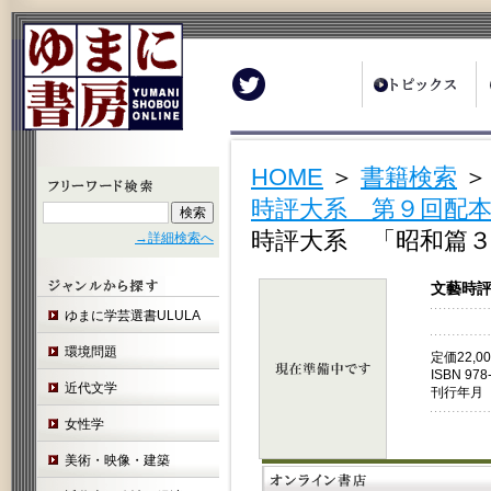
Twitter
HOME
＞
書籍検索
時評大系 第９回配本
時評大系 「昭和篇３
→詳細検索へ
文藝時評
ゆまに学芸選書ULULA
環境問題
定価22,
ISBN 978
近代文学
刊行年月 
女性学
美術・映像・建築