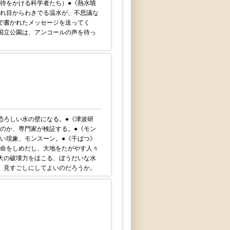
待をかける科学者たち）●《熱水噴
れ目からわきでる温水が、不思議な
で書かれたメッセージを送ってく
国立公園は、アンコールの声を待っ
恐ろしい水の壁になる。●《津波研
のか、専門家が検証する。●《モン
い現象、モンスーン。●《干ばつ》
命をしめだし、大地をたがやす人々
大の破壊力をほこる、ぼうだいな水
。見すごしにしてよいのだろうか。