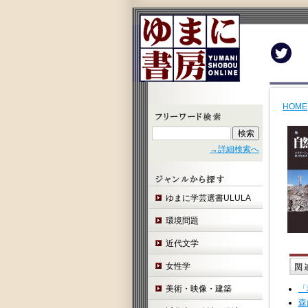
Twit
HOME
→詳細検索へ
ゆまに学芸選書ULULA
環境問題
近代文学
女性学
美術・映像・建築
「
森