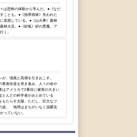
人々は恐怖の体験から学んだ。●《なだ
すことも。●《熱帯雨林》失われた
に直面している。●《山火事》森林
森林火災。●《砂嵐》砂の悪魔。ア
行く。
ンが、強風と高潮を引きおこす。
の竜巻街道を突き進み、人々の命や
妻はアメリカで2番目に被害の大きい
ほとんどの科学者がみとめている
をもたらす太陽、ただし、巨大なフ
の波。 地球はまちがいなく温暖化
かっていない。