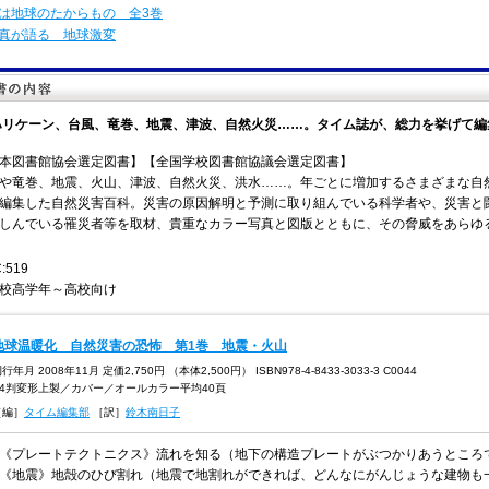
は地球のたからもの 全3巻
真が語る 地球激変
ハリケーン、台風、竜巻、地震、津波、自然火災……。タイム誌が、総力を挙げて編
本図書館協会選定図書】【全国学校図書館協議会選定図書】
や竜巻、地震、火山、津波、自然火災、洪水……。年ごとに増加するさまざまな自
編集した自然災害百科。災害の原因解明と予測に取り組んでいる科学者や、災害と
しんでいる罹災者等を取材、貴重なカラー写真と図版とともに、その脅威をあらゆ
:519
校高学年～高校向け
地球温暖化 自然災害の恐怖 第1巻 地震・火山
行年月 2008年11月 定価2,750円 （本体2,500円） ISBN978-4-8433-3033-3 C0044
A4判変形上製／カバー／オールカラー平均40頁
［編］
タイム編集部
［訳］
鈴木南日子
●《プレートテクトニクス》流れを知る（地下の構造プレートがぶつかりあうところ
●《地震》地殻のひび割れ（地震で地割れができれば、どんなにがんじょうな建物も