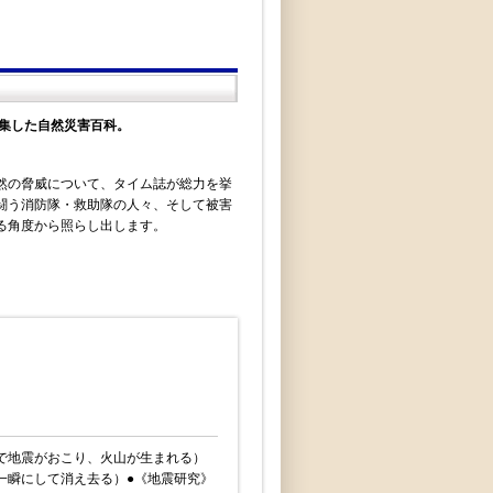
集した自然災害百科。
然の脅威について、タイム誌が総力を挙
闘う消防隊・救助隊の人々、そして被害
る角度から照らし出します。
で地震がおこり、火山が生まれる）
一瞬にして消え去る）●《地震研究》