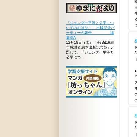
『ジェンダー平等と公平につ
いてのおはなし』 出版記念パ
ーティーの報告 編
集部A
12月18日（木）「ReBit16周
年感謝 & 絵本出版記念祭」と
刊
題して、『ジェンダー平等と
公平につ...
刊