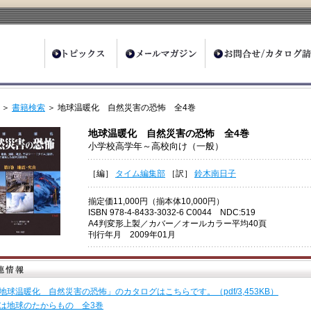
ter
＞
書籍検索
＞ 地球温暖化 自然災害の恐怖 全4巻
地球温暖化 自然災害の恐怖 全4巻
小学校高学年～高校向け（一般）
［編］
タイム編集部
［訳］
鈴木南日子
揃定価11,000円（揃本体10,000円）
ISBN 978-4-8433-3032-6 C0044 NDC:519
A4判変形上製／カバー／オールカラー平均40頁
刊行年月 2009年01月
地球温暖化 自然災害の恐怖」のカタログはこちらです。（pdf/3,453KB）
は地球のたからもの 全3巻