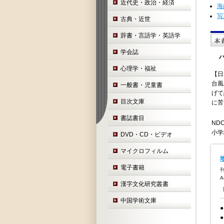
近代史・政治・経済
海
写
古典・近世
辞書・言語学・英語学
学会誌
心理学・福祉
【日
台風
一般書・児童書
げて
目次文庫
に苦
書誌書目
NDC
小学
DVD・CD・ビデオ
マイクロフィルム
電子書籍
刊
漢字文化研究叢書
中国学術文庫