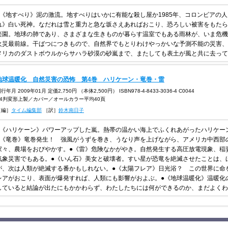
●《地すべり》泥の激流。地すべりはいかに有能な殺し屋か1985年、コロンビアの
れ》白い死神。なだれは雪と重力と急な坂さえあればおこり、恐ろしい被害をもたら
楽園。地球の肺であり、さまざまな生きものが暮らす温室でもある雨林が、いま危機
火災最前線。干ばつにつきもので、自然界でもとりわけやっかいな予測不能の災害、
メリカのダストボウルからサハラ砂漠の砂嵐まで、またしても表土が風と共に去って
地球温暖化 自然災害の恐怖 第4巻 ハリケーン・竜巻・雷
行年月 2009年01月 定価2,750円 （本体2,500円） ISBN978-4-8433-3036-4 C0044
A4判変形上製／カバー／オールカラー平均40頁
［編］
タイム編集部
［訳］
鈴木南日子
●《ハリケーン》パワーアップした嵐。熱帯の温かい海上でふくれあがったハリケー
●《竜巻》竜巻発生！ 強風がうずを巻き、うなり声を上げながら、アメリカ中西部
家々、農場をおびやかす。●《雷》危険なかがやき。自然発生する高圧放電現象、稲
気象災害でもある。●《いん石》美女と破壊者。すい星が恐竜を絶滅させたことは、
が、次は人類が絶滅する番かもしれない。●《太陽フレア》日光浴？ この世界に命
レアがおこり、表面が爆発すれば、人類にも影響がおよぶ。●《地球温暖化》温暖化
していると結論が出たにもかかわらず、わたしたちには何ができるのか、まだよくわ