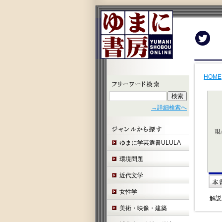
Twit
HOME
→詳細検索へ
ゆまに学芸選書ULULA
環境問題
近代文学
女性学
解説
美術・映像・建築