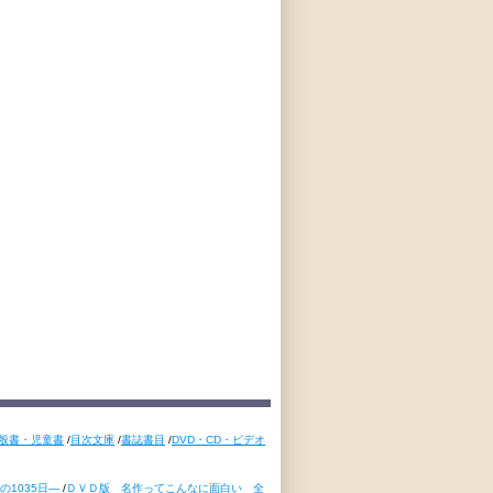
般書・児童書
/
目次文庫
/
書誌書目
/
DVD・CD・ビデオ
1035日―
/
ＤＶＤ版 名作ってこんなに面白い 全