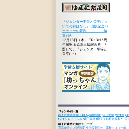
『ジェンダー平等と公平につ
いてのおはなし』 出版記念パ
ーティーの報告 編
集部A
12月18日（木）「ReBit16周
年感謝 & 絵本出版記念祭」と
題して、『ジェンダー平等と
公平につ...
ジャンル別一覧
ゆまに学芸選書ULULA
/
環境問題
/
近代文学
/
女性学
/
美
/
マイクロフィルム
/
電子書籍
/
漢字文化研究叢書
/
中国
ゆまに書房の好評シリーズ
写真が語る 地球激変 小学校高学年～高校向け（一般）