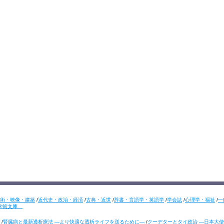
術・映像・建築
/
近代史・政治・経済
/
古典・近世
/
辞書・言語学・英語学
/
学会誌
/
心理学・福祉
/
一
学術文庫
/
腎臓病と最新透析療法 ―より快適な透析ライフを送るために―
/
クーデターとタイ政治 ―日本大使の