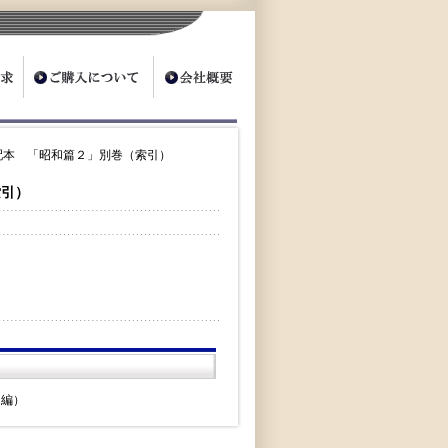
配本 「昭和篇２」別巻（索引）
索引）
＝編）