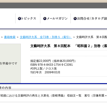
ter
＞
書籍検索
＞
文藝時評大系 全73巻・別巻５（索引）
＞ 文藝時評大系 第８回
文藝時評大系 第８回配本 「昭和篇２」別巻（
揃定価22,000円（揃本体20,000円）
ISBN 978-4-8433-1754-9 C3391
A5判上製／クロス装
刊行年月 2009年03月
 戦後における文藝時評の再生と大衆化（曾根博義） 収録文一覧 索引（宗像和重