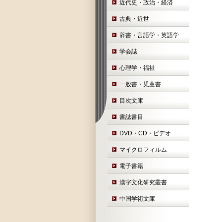
近代史・政治・経済
古典・近世
辞書・言語学・英語学
学会誌
心理学・福祉
一般書・児童書
目次文庫
書誌書目
DVD・CD・ビデオ
マイクロフィルム
電子書籍
漢字文化研究叢書
中国学術文庫