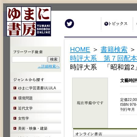
Twitter
HOME
＞
書籍検索
時評大系 第７回配本
時評大系 「昭和篇2」
→詳細検索へ
文藝時評
ゆまに学芸選書ULULA
環境問題
定価22,
ISBN 978
近代文学
刊行年月 
女性学
美術・映像・建築