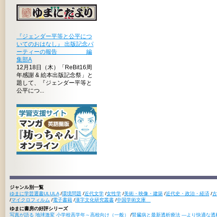
『ジェンダー平等と公平につ
いてのおはなし』 出版記念パ
ーティーの報告 編
集部A
12月18日（木）「ReBit16周
年感謝 & 絵本出版記念祭」と
題して、『ジェンダー平等と
公平につ...
ジャンル別一覧
ゆまに学芸選書ULULA
/
環境問題
/
近代文学
/
女性学
/
美術・映像・建築
/
近代史・政治・経済
/
古
/
マイクロフィルム
/
電子書籍
/
漢字文化研究叢書
/
中国学術文庫
ゆまに書房の好評シリーズ
写真が語る 地球激変 小学校高学年～高校向け（一般）
/
腎臓病と最新透析療法 ―より快適な透