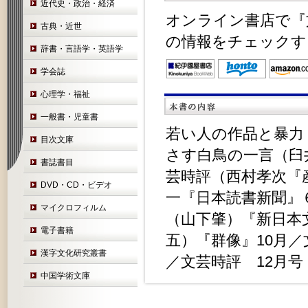
近代史・政治・経済
オンライン書店で『文
古典・近世
の情報をチェックす
辞書・言語学・英語学
学会誌
心理学・福祉
一般書・児童書
若い人の作品と暴力
目次文庫
さす白鳥の一言（臼
書誌書目
芸時評（西村孝次『
DVD・CD・ビデオ
一『日本読書新聞』
マイクロフィルム
（山下肇）『新日本
電子書籍
五）『群像』10月／
漢字文化研究叢書
／文芸時評 12月
中国学術文庫