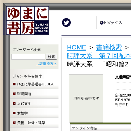
Twitter
HOME
＞
書籍検索
時評大系 第７回配本
時評大系 「昭和篇2
→詳細検索へ
文藝時評
ゆまに学芸選書ULULA
環境問題
定価22,
ISBN 978
近代文学
刊行年月 
女性学
美術・映像・建築