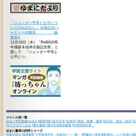
『ジェンダー平等と公平につ
いてのおはなし』 出版記念パ
ーティーの報告 編
集部A
12月18日（木）「ReBit16周
年感謝 & 絵本出版記念祭」と
題して、『ジェンダー平等と
公平につ...
ジャンル別一覧
ゆまに学芸選書ULULA
/
環境問題
/
近代文学
/
女性学
/
美術・映像・建築
/
近代史・政治・経済
/
古
/
マイクロフィルム
/
電子書籍
/
漢字文化研究叢書
/
中国学術文庫
ゆまに書房の好評シリーズ
写真が語る 地球激変 小学校高学年～高校向け（一般）
/
腎臓病と最新透析療法 ―より快適な透