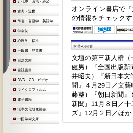
近代史・政治・経済
オンライン書店で『
古典・近世
の情報をチェックす
辞書・言語学・英語学
学会誌
心理学・福祉
一般書・児童書
文壇の第三新人群（
目次文庫
健男）『全国出版新
書誌書目
井昭夫）『新日本文
DVD・CD・ビデオ
聞』４月29日／文
マイクロフィルム
藤整）『朝日新聞』
電子書籍
新聞』11月８日／
漢字文化研究叢書
ズ』12月２日／ほか
中国学術文庫