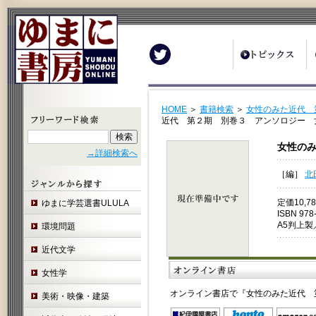
Twitter
HOME
＞
書籍検索
＞
女性のみた近代 
近代 第２期 別巻３ アンソロジー 
女性の
→詳細検索へ
［編］
北
定価10,
ゆまに学芸選書ULULA
ISBN 978
A5判上製
環境問題
近代文学
女性学
オンライン書店で『女性のみた近代 
美術・映像・建築