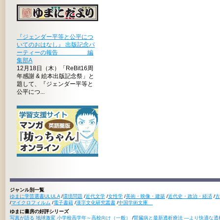
『ジェンダー平等と公平につ
いてのおはなし』 出版記念パ
ーティーの報告 編
集部A
12月18日（木）「ReBit16周
年感謝 & 絵本出版記念祭」と
題して、『ジェンダー平等と
公平につ...
ジャンル別一覧
ゆまに学芸選書ULULA
/
環境問題
/
近代文学
/
女性学
/
美術・映像・建築
/
近代史・政治・経済
/
古
/
マイクロフィルム
/
電子書籍
/
漢字文化研究叢書
/
中国学術文庫
ゆまに書房の好評シリーズ
写真が語る 地球激変 小学校高学年～高校向け（一般）
/
腎臓病と最新透析療法 ―より快適な透