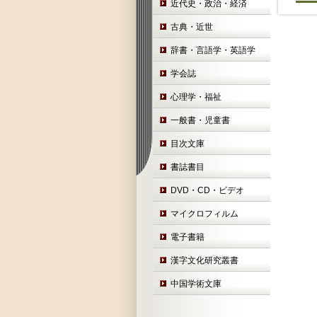
近代史・政治・経済
古典・近世
辞書・言語学・英語学
学会誌
心理学・福祉
一般書・児童書
目次文庫
書誌書目
DVD・CD・ビデオ
マイクロフィルム
電子書籍
漢字文化研究叢書
中国学術文庫