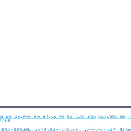
術・映像・建築
/
近代史・政治・経済
/
古典・近世
/
辞書・言語学・英語学
/
学会誌
/
心理学・福祉
/
一
学術文庫
/
腎臓病と最新透析療法 ―より快適な透析ライフを送るために―
/
クーデターとタイ政治 ―日本大使の