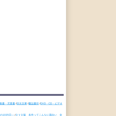
般書・児童書
/
目次文庫
/
書誌書目
/
DVD・CD・ビデオ
1035日―
/
ＤＶＤ版 名作ってこんなに面白い 全