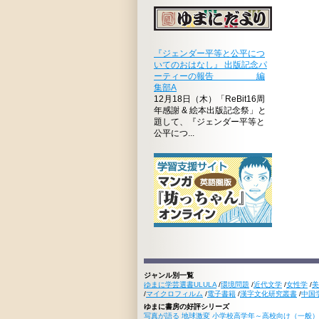
『ジェンダー平等と公平につ
いてのおはなし』 出版記念パ
ーティーの報告 編
集部A
12月18日（木）「ReBit16周
年感謝 & 絵本出版記念祭」と
題して、『ジェンダー平等と
公平につ...
ジャンル別一覧
ゆまに学芸選書ULULA
/
環境問題
/
近代文学
/
女性学
/
美
/
マイクロフィルム
/
電子書籍
/
漢字文化研究叢書
/
中国
ゆまに書房の好評シリーズ
写真が語る 地球激変 小学校高学年～高校向け（一般）