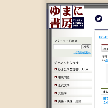
Twit
HOME
→詳細検索へ
著者
>>
ゆまに学芸選書ULULA
環境問題
近代文学
書名
女性学
漢
美術・映像・建築
文