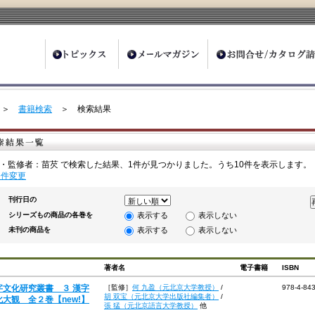
ter
＞
書籍検索
＞ 検索結果
・監修者：苗芡 で検索した結果、1件が見つかりました。うち10件を表示します。
条件変更
刊行日の
シリーズもの商品の各巻を
表示する
表示しない
未刊の商品を
表示する
表示しない
著者名
電子書籍
ISBN
字文化研究叢書 ３ 漢字
［監修］
何 九盈（元北京大学教授）
/
978-4-84
胡 双宝（元北京大学出版社編集者）
/
化大観 全２巻【new!】
張 猛（元北京語言大学教授）
他