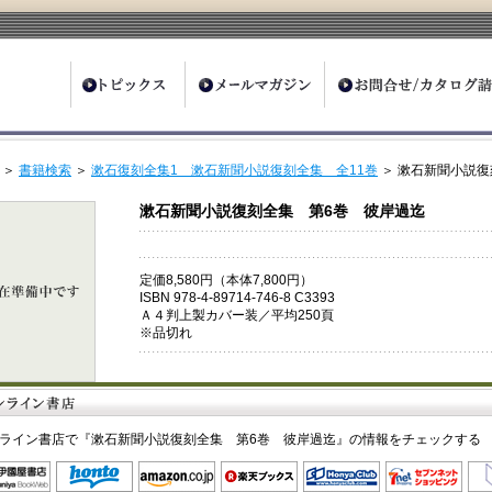
ter
＞
書籍検索
＞
漱石復刻全集1 漱石新聞小説復刻全集 全11巻
＞ 漱石新聞小説復
漱石新聞小説復刻全集 第6巻 彼岸過迄
定価8,580円（本体7,800円）
ISBN 978-4-89714-746-8 C3393
Ａ４判上製カバー装／平均250頁
※品切れ
ライン書店で『漱石新聞小説復刻全集 第6巻 彼岸過迄』の情報をチェックする