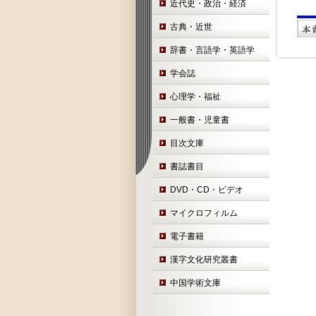
近代史・政治・経済
古典・近世
辞書・言語学・英語学
学会誌
心理学・福祉
一般書・児童書
目次文庫
書誌書目
DVD・CD・ビデオ
マイクロフィルム
電子書籍
漢字文化研究叢書
中国学術文庫