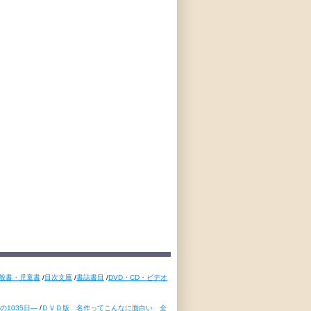
般書・児童書
/
目次文庫
/
書誌書目
/
DVD・CD・ビデオ
1035日―
/
ＤＶＤ版 名作ってこんなに面白い 全