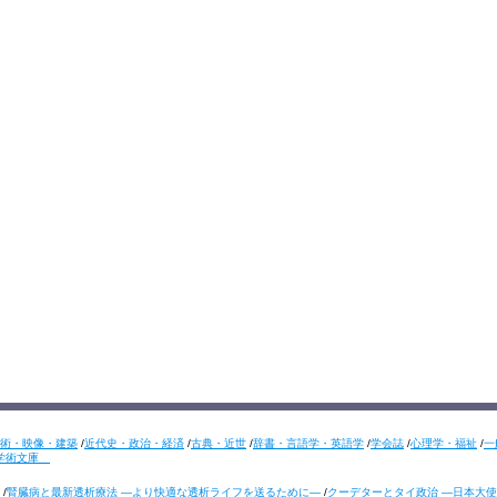
術・映像・建築
/
近代史・政治・経済
/
古典・近世
/
辞書・言語学・英語学
/
学会誌
/
心理学・福祉
/
一
学術文庫
/
腎臓病と最新透析療法 ―より快適な透析ライフを送るために―
/
クーデターとタイ政治 ―日本大使の