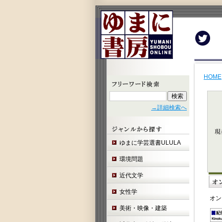
Twit
HOME
→詳細検索へ
ゆまに学芸選書ULULA
環境問題
近代文学
女性学
オン
美術・映像・建築