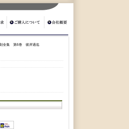
刻全集 第6巻 彼岸過迄