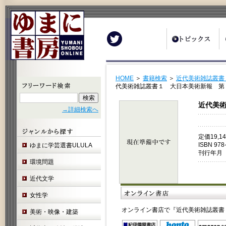
Twitter
HOME
＞
書籍検索
＞
近代美術雑誌叢書
代美術雑誌叢書１ 大日本美術新報 第
近代美
→詳細検索へ
定価19,
ISBN 978
ゆまに学芸選書ULULA
刊行年月 
環境問題
近代文学
女性学
オンライン書店で『近代美術雑誌叢書
美術・映像・建築