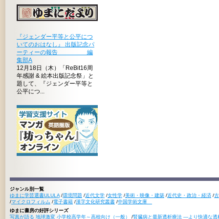
『ジェンダー平等と公平につ
いてのおはなし』 出版記念パ
ーティーの報告 編
集部A
12月18日（木）「ReBit16周
年感謝 & 絵本出版記念祭」と
題して、『ジェンダー平等と
公平につ...
ジャンル別一覧
ゆまに学芸選書ULULA
/
環境問題
/
近代文学
/
女性学
/
美術・映像・建築
/
近代史・政治・経済
/
古
/
マイクロフィルム
/
電子書籍
/
漢字文化研究叢書
/
中国学術文庫
ゆまに書房の好評シリーズ
写真が語る 地球激変 小学校高学年～高校向け（一般）
/
腎臓病と最新透析療法 ―より快適な透