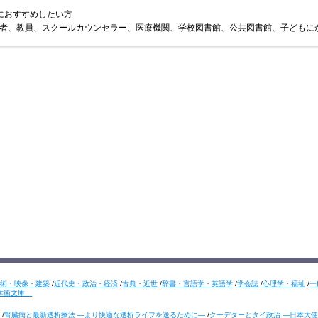
におすすめしたい方
者、教員、スクールカウンセラー、医療機関、学校図書館、公共図書館、子どもに
術・映像・建築
/
近代史・政治・経済
/
古典・近世
/
辞書・言語学・英語学
/
学会誌
/
心理学・福祉
/
一
学術文庫
/
腎臓病と最新透析療法 ―より快適な透析ライフを送るために―
/
クーデターとタイ政治 ―日本大使の