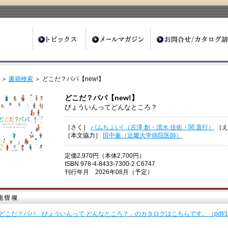
ter
＞
書籍検索
＞ どこだ？パパ【new!】
どこだ？パパ【new!】
びょういんってどんなところ？
［さく］
パムちょい! （古澤 創・清水 佳佑・関 直行）
［
［本文協力］
田中薫（近畿大学病院医師）
定価2,970円（本体2,700円）
ISBN 978-4-8433-7300-2 C6747
刊行年月 2026年08月（予定）
どこだ？パパ びょういんって どんなところ？」のカタログはこちらです。（pdf/1,4