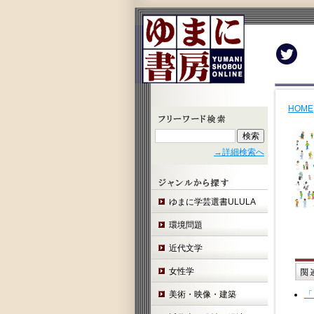
Twit
HOME
→詳細検索へ
ゆまに学芸選書ULULA
環境問題
近代文学
女性学
美術・映像・建築
「