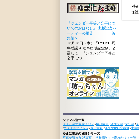
●特
保護
『ジェンダー平等と公平につ
いてのおはなし』 出版記念パ
ーティーの報告 編
集部A
12月18日（木）「ReBit16周
年感謝 & 絵本出版記念祭」と
題して、『ジェンダー平等と
公平につ...
ジャンル別一覧
ゆまに学芸選書ULULA
/
環境問題
/
近代文学
/
女性学
/
美
/
マイクロフィルム
/
電子書籍
/
漢字文化研究叢書
/
中国
ゆまに書房の好評シリーズ
写真が語る 地球激変 小学校高学年～高校向け（一般）