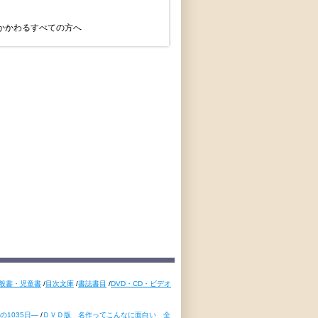
かかわるすべての方へ
般書・児童書
/
目次文庫
/
書誌書目
/
DVD・CD・ビデオ
1035日―
/
ＤＶＤ版 名作ってこんなに面白い 全