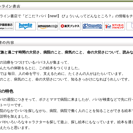
ライン書店で『どこだ？パパ【new!】 びょういんってどんなところ？』の情報を
家族と過ごす時間の大切さ、病院のこと、病気のこと、 命の大切さについて、読み
の治療をつづけているパパ３人が集まって、
んたちの体験をもとに、この絵本をつくりました。
では 毎日、人の命を守り、支えるために、たくさんの人がはたらいています。
のこと、病気のこと、命の大切さについて、知るきっかけになればうれしいです。
書の特色
パの通院につきそって、ボクとママで病院に来ましたが、パパが検査などで先に行
トーリーです。
院のなかでパパを探しながら、病院、病院で働く人のことを知ることができる絵本
説明を加えました。
パやいろいろなキャラクターを探して遊ぶ、探し絵本にもなっています。絵本を通
えたらと思います。