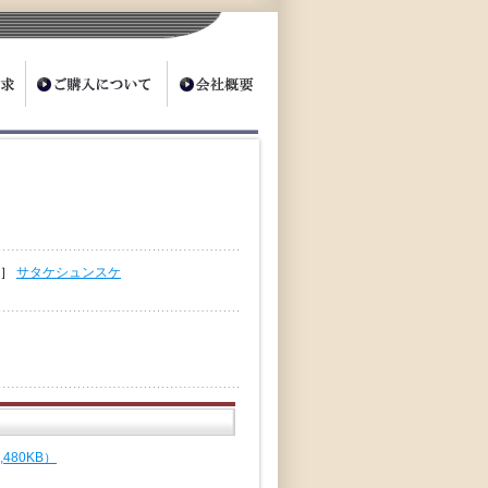
え］
サタケシュンスケ
80KB）