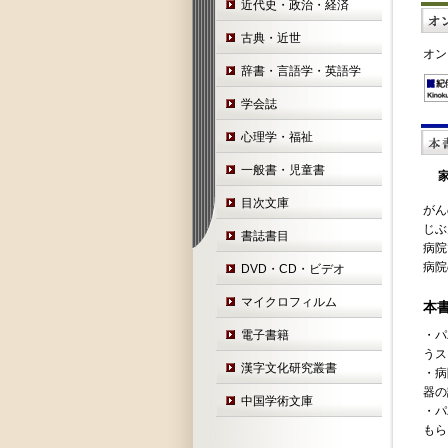
近代史・政治・経済
古典・近世
オン
辞書・言語学・英語学
学会誌
心理学・福祉
一般書・児童書
目次文庫
がん
じぶ
書誌書目
病院
病院
DVD・CD・ビデオ
マイクロフィルム
本
電子書籍
・パ
うス
漢字文化研究叢書
・病
器の
中国学術文庫
・パ
もら