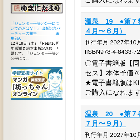
温泉 19 ●第７
『ジェンダー平等と公平につ
いてのおはなし』 出版記念パ
４月〜６月）
ーティーの報告 編
集部A
刊行年月 2027年10
12月18日（木）「ReBit16周
年感謝 & 絵本出版記念祭」と
IISBN978-4-8433-7
題して、『ジェンダー平等と
公平につ...
〇電子書籍版【同時
セス】本体予価70,
★電子書籍版はKino
ご購入になれま
温泉 20 ●第７
７月〜９月）
刊行年月 2027年10