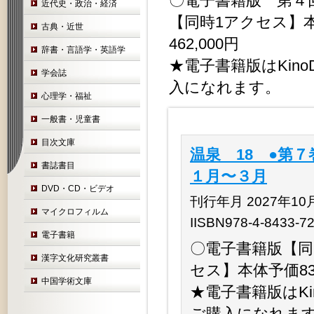
〇電子書籍版 第４回
近代史・政治・経済
【同時1アクセス】本
古典・近世
462,000円
辞書・言語学・英語学
★電子書籍版はKinoDe
学会誌
入になれます。
心理学・福祉
一般書・児童書
目次文庫
温泉 18 ●第７
書誌書目
１月〜３月
DVD・CD・ビデオ
刊行年月 2027年10
マイクロフィルム
IISBN978-4-8433-7
電子書籍
〇電子書籍版【同時
漢字文化研究叢書
セス】本体予価83,
中国学術文庫
★電子書籍版はKino
ご購入になれま