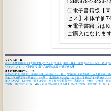
IISBN978-4-8433-7
〇電子書籍版【同時
セス】本体予価74,
★電子書籍版はKino
ご購入になれま
ジャンル別一覧
ゆまに学芸選書ULULA
/
環境問題
/
近代文学
/
女性学
/
美術・映像・建築
/
近代史・政治・経済
/
古
/
マイクロフィルム
/
電子書籍
/
漢字文化研究叢書
/
中国学術文庫
ゆまに書房の好評シリーズ
写真が語る 地球激変 小学校高学年～高校向け（一般）
/
腎臓病と最新透析療法 ―より快適な透
５枚 小学校高学年～高校向け（一般）
/
最強動物をさがせ 全４巻 小学校低学年～高校向け（
ばつ
/
DVD版 ものがたり日本文学史 全３枚 小学校高学年～高校向け（一般）
/
DVD版 福
中学校～高校向け（一般）
/
DVD版 21世紀の命を守る仕事 全3枚 中学校～高校向け（一般）
/