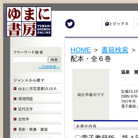
Twitter
HOME
＞
書籍検索
配本・全６巻
→詳細検索へ
温泉 
ゆまに学芸選書ULULA
定価23,1
ISBN 978
環境問題
刊行年月 
電子書籍 
近代文学
女性学
美術・映像・建築