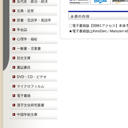
近代史・政治・経済
古典・近世
辞書・言語学・英語学
〇電子書籍版【同時1アクセス】本体予価3
学会誌
★電子書籍版はKinoDen／Maruzen 
心理学・福祉
一般書・児童書
目次文庫
書誌書目
DVD・CD・ビデオ
マイクロフィルム
電子書籍
漢字文化研究叢書
中国学術文庫