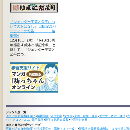
『ジェンダー平等と公平につ
いてのおはなし』 出版記念パ
ーティーの報告 編
集部A
12月18日（木）「ReBit16周
年感謝 & 絵本出版記念祭」と
題して、『ジェンダー平等と
公平につ...
ジャンル別一覧
ゆまに学芸選書ULULA
/
環境問題
/
近代文学
/
女性学
/
美術・映像・建築
/
近代史・政治・経済
/
古
/
マイクロフィルム
/
電子書籍
/
漢字文化研究叢書
/
中国学術文庫
ゆまに書房の好評シリーズ
写真が語る 地球激変 小学校高学年～高校向け（一般）
/
腎臓病と最新透析療法 ―より快適な透