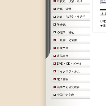
近代史・政治・経済
古典・近世
辞書・言語学・英語学
〇電
学会誌
★電
心理学・福祉
一般書・児童書
目次文庫
書誌書目
DVD・CD・ビデオ
マイクロフィルム
電子書籍
漢字文化研究叢書
中国学術文庫