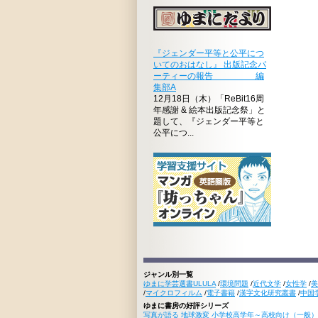
『ジェンダー平等と公平につ
いてのおはなし』 出版記念パ
ーティーの報告 編
集部A
12月18日（木）「ReBit16周
年感謝 & 絵本出版記念祭」と
題して、『ジェンダー平等と
公平につ...
ジャンル別一覧
ゆまに学芸選書ULULA
/
環境問題
/
近代文学
/
女性学
/
美
/
マイクロフィルム
/
電子書籍
/
漢字文化研究叢書
/
中国
ゆまに書房の好評シリーズ
写真が語る 地球激変 小学校高学年～高校向け（一般）