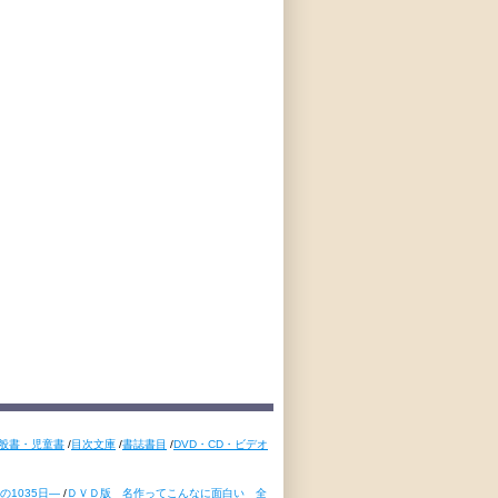
般書・児童書
/
目次文庫
/
書誌書目
/
DVD・CD・ビデオ
1035日―
/
ＤＶＤ版 名作ってこんなに面白い 全