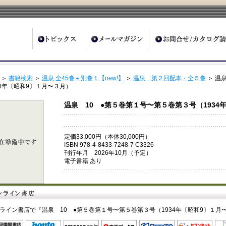
ter
＞
書籍検索
＞
温泉 全45巻＋別巻１【new!】
＞
温泉 第２回配本・全５巻
＞ 温
34年〔昭和9〕１月〜３月）
温泉 10 ●第５巻第１号〜第５巻第３号（1934
定価33,000円（本体30,000円）
ISBN 978-4-8433-7248-7 C3326
刊行年月 2026年10月（予定）
電子書籍 あり
ライン書店で『温泉 10 ●第５巻第１号〜第５巻第３号（1934年〔昭和9〕１