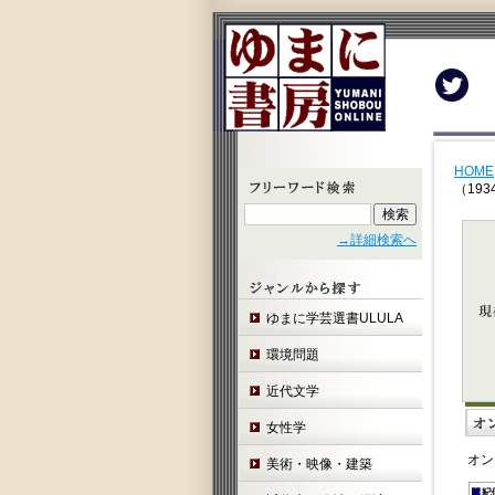
Twit
HOME
（19
→詳細検索へ
ゆまに学芸選書ULULA
環境問題
近代文学
女性学
オン
美術・映像・建築