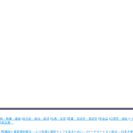
術・映像・建築
/
近代史・政治・経済
/
古典・近世
/
辞書・言語学・英語学
/
学会誌
/
心理学・福祉
/
一
学術文庫
/
腎臓病と最新透析療法 ―より快適な透析ライフを送るために―
/
クーデターとタイ政治 ―日本大使の