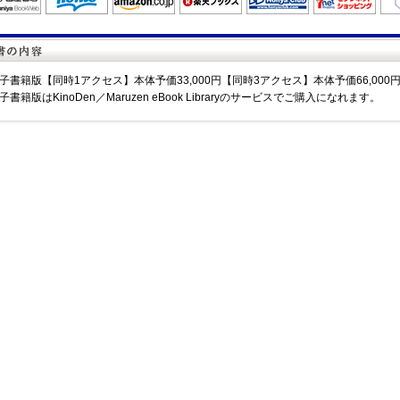
子書籍版【同時1アクセス】本体予価33,000円【同時3アクセス】本体予価66,000
子書籍版はKinoDen／Maruzen eBook Libraryのサービスでご購入になれます。