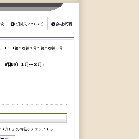
泉 10 ●第５巻第１号〜第５巻第３号
年〔昭和9〕１月〜３月）
月〜３月）』の情報をチェックする