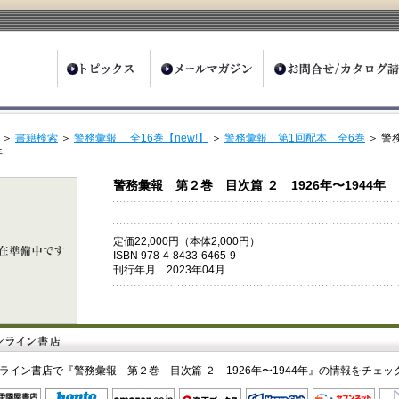
ter
＞
書籍検索
＞
警務彙報 全16巻【new!】
＞
警務彙報 第1回配本 全6巻
＞ 警
年
警務彙報 第２巻 目次篇 ２ 1926年〜1944年
定価22,000円（本体2,000円）
ISBN 978-4-8433-6465-9
刊行年月 2023年04月
ライン書店で『警務彙報 第２巻 目次篇 ２ 1926年〜1944年』の情報をチェッ