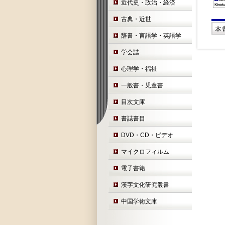
近代史・政治・経済
古典・近世
辞書・言語学・英語学
学会誌
心理学・福祉
一般書・児童書
目次文庫
書誌書目
DVD・CD・ビデオ
マイクロフィルム
電子書籍
漢字文化研究叢書
中国学術文庫