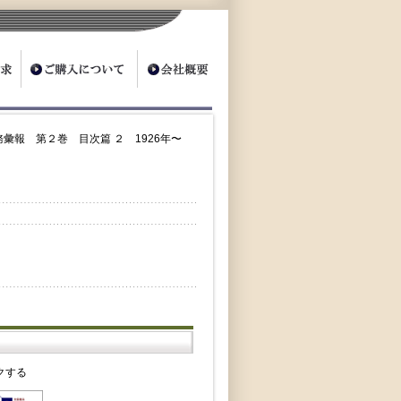
務彙報 第２巻 目次篇 ２ 1926年〜
クする