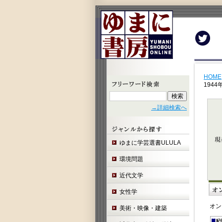
Twit
HOME
1944
→詳細検索へ
ゆまに学芸選書ULULA
環境問題
近代文学
女性学
オン
美術・映像・建築