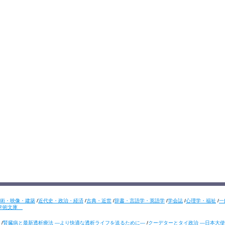
術・映像・建築
/
近代史・政治・経済
/
古典・近世
/
辞書・言語学・英語学
/
学会誌
/
心理学・福祉
/
一
学術文庫
/
腎臓病と最新透析療法 ―より快適な透析ライフを送るために―
/
クーデターとタイ政治 ―日本大使の