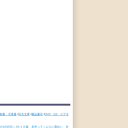
般書・児童書
/
目次文庫
/
書誌書目
/
DVD・CD・ビデオ
1035日―
/
ＤＶＤ版 名作ってこんなに面白い 全