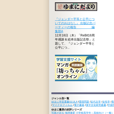
『ジェンダー平等と公平につ
いてのおはなし』 出版記念パ
ーティーの報告 編
集部A
12月18日（木）「ReBit16周
年感謝 & 絵本出版記念祭」と
題して、『ジェンダー平等と
公平につ...
ジャンル別一覧
ゆまに学芸選書ULULA
/
環境問題
/
近代文学
/
女性学
/
美
/
マイクロフィルム
/
電子書籍
/
漢字文化研究叢書
/
中国
ゆまに書房の好評シリーズ
写真が語る 地球激変 小学校高学年～高校向け（一般）