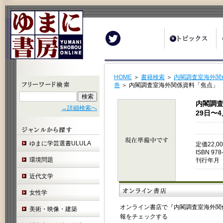
Twitter
HOME
＞
書籍検索
＞
内閣調査室海外関係
巻
＞ 内閣調査室海外関係資料「焦点」 25
内閣調査
→詳細検索へ
29日〜
ゆまに学芸選書ULULA
定価22,
ISBN 978
環境問題
刊行年月 
近代文学
女性学
オンライン書店で『内閣調査室海外関係資
美術・映像・建築
報をチェックする