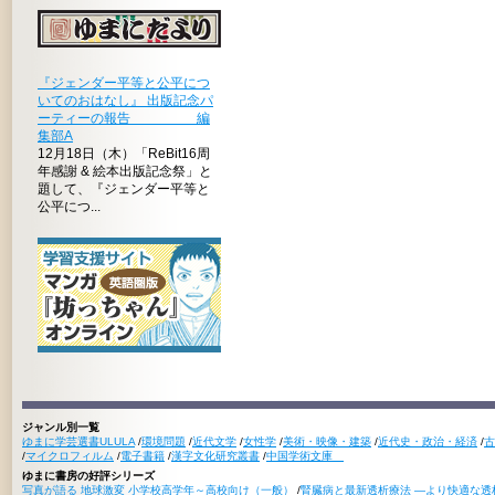
『ジェンダー平等と公平につ
いてのおはなし』 出版記念パ
ーティーの報告 編
集部A
12月18日（木）「ReBit16周
年感謝 & 絵本出版記念祭」と
題して、『ジェンダー平等と
公平につ...
ジャンル別一覧
ゆまに学芸選書ULULA
/
環境問題
/
近代文学
/
女性学
/
美術・映像・建築
/
近代史・政治・経済
/
古
/
マイクロフィルム
/
電子書籍
/
漢字文化研究叢書
/
中国学術文庫
ゆまに書房の好評シリーズ
写真が語る 地球激変 小学校高学年～高校向け（一般）
/
腎臓病と最新透析療法 ―より快適な透