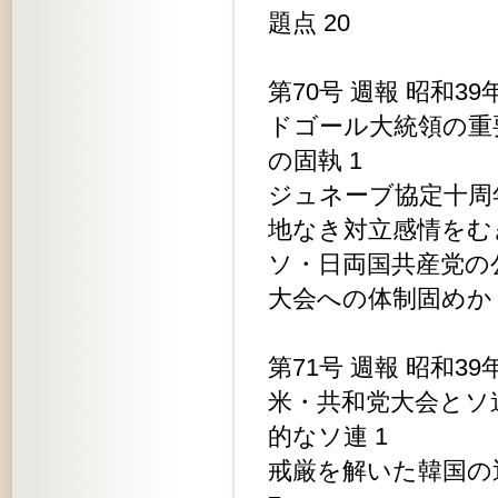
題点 20
第70号 週報 昭和39
ドゴール大統領の重
の固執 1
ジュネーブ協定十周
地なき対立感情をむき
ソ・日両国共産党の
大会への体制固めか 
第71号 週報 昭和39
米・共和党大会とソ
的なソ連 1
戒厳を解いた韓国の