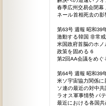
解決への道遠いラオ
春季広州交易会閉幕 
ネール首相死去の影
第63号 週報 昭和39
激動する韓国 非常戒
米国政府首脳のホノ
政策を固める 6
第2回AA会議をめぐ
第64号 週報 昭和39
米ソ宇宙協力関係に新
ソ連の最近の対中共論
ラオス軍事情勢 パテ
最近における各国共