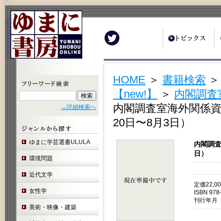
Twitter
HOME
＞
書籍検索
【new!】
＞
内閣調査
内閣調査室海外関係資料
→詳細検索へ
20日〜8月3日）
ゆまに学芸選書ULULA
内閣調査
日）
環境問題
近代文学
定価22,
女性学
ISBN 978
刊行年月 
美術・映像・建築