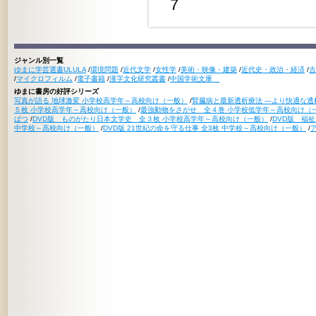
7
ジャンル別一覧
ゆまに学芸選書ULULA
/
環境問題
/
近代文学
/
女性学
/
美術・映像・建築
/
近代史・政治・経済
/
古
/
マイクロフィルム
/
電子書籍
/
漢字文化研究叢書
/
中国学術文庫
ゆまに書房の好評シリーズ
写真が語る 地球激変 小学校高学年～高校向け（一般）
/
腎臓病と最新透析療法 ―より快適な透
５枚 小学校高学年～高校向け（一般）
/
最強動物をさがせ 全４巻 小学校低学年～高校向け（
ばつ
/
DVD版 ものがたり日本文学史 全３枚 小学校高学年～高校向け（一般）
/
DVD版 福
中学校～高校向け（一般）
/
DVD版 21世紀の命を守る仕事 全3枚 中学校～高校向け（一般）
/