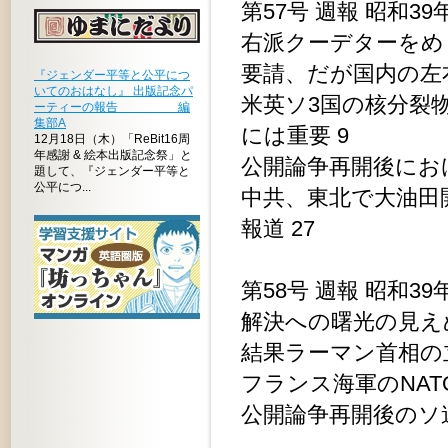
第57号 週報 昭和39
右派クーデターをめ
要請、だが国内の左
『ジェンダー平等と公平につ
いてのおはなし』 出版記念パ
米英ソ3国の核分裂
ーティーの報告 編
集部A
には重要 9
12月18日（木）「ReBit16周
年感謝 & 絵本出版記念祭」と
公開論争再開後におけ
題して、『ジェンダー平等と
公平につ...
中共、東北で大油田
報道 27
第58号 週報 昭和39
解決への曙光の見え
結果ラーマン首相の立
フランス海軍のNAT
公開論争再開後のソ連