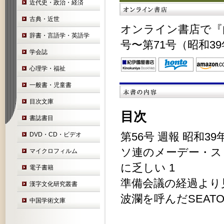
近代史・政治・経済
古典・近世
オンライン書店で『
辞書・言語学・英語学
号〜第71号（昭和3
学会誌
心理学・福祉
一般書・児童書
目次文庫
目次
書誌書目
第56号 週報 昭和39
DVD・CD・ビデオ
ソ連のメーデー・ス
マイクロフィルム
に乏しい 1
電子書籍
準備会議の経過より
漢字文化研究叢書
波瀾を呼んだSEAT
中国学術文庫