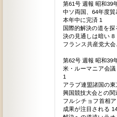
第61号 週報 昭和39
中ソ両国、64年度貿
本年中に完済 1
国際的解決の道を探
決の見通しは暗い 8
フランス共産党大会と
第62号 週報 昭和39
米・ルーマニア会議
1
アラブ連盟諸国の東
興国競技大会との関連
フルシチョフ首相ア
成果が注目される 1