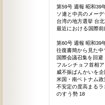
第59号 週報 昭和39
ソ連と中共のメーデ
台湾の地方選挙 台北
最近における国際前線
第60号 週報 昭和39
往復書簡から見た中
国際会議召集を回避 
フルシチョフ首相ア
威不振ばんかいを企図
米国・南ベトナム政策
不安定の度高まるラ
のすう勢 18