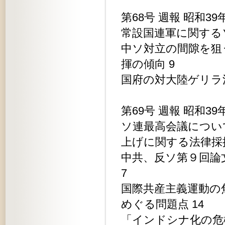
第68号 週報 昭和39
常設国連軍に関する
中ソ対立の間隙を狙
揮の傾向 9
国府の対大陸ゲリラ活
第69号 週報 昭和39
ソ連最高会議につい
上げに関する法律採択
中共、反ソ第９回論
7
国際共産主義運動の
めぐる問題点 14
「インドシナ化の危