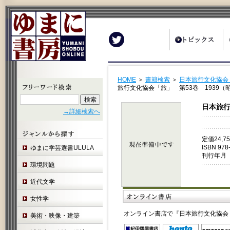
Twitter
HOME
＞
書籍検索
＞
日本旅行文化協会「
旅行文化協会「旅」 第53巻 1939（昭
日本旅行
→詳細検索へ
定価24,
ISBN 978
ゆまに学芸選書ULULA
刊行年月 
環境問題
近代文学
女性学
オンライン書店で『日本旅行文化協会「
美術・映像・建築