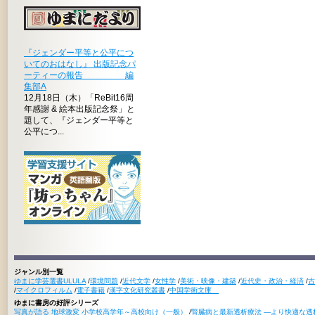
『ジェンダー平等と公平につ
いてのおはなし』 出版記念パ
ーティーの報告 編
集部A
12月18日（木）「ReBit16周
年感謝 & 絵本出版記念祭」と
題して、『ジェンダー平等と
公平につ...
ジャンル別一覧
ゆまに学芸選書ULULA
/
環境問題
/
近代文学
/
女性学
/
美術・映像・建築
/
近代史・政治・経済
/
古
/
マイクロフィルム
/
電子書籍
/
漢字文化研究叢書
/
中国学術文庫
ゆまに書房の好評シリーズ
写真が語る 地球激変 小学校高学年～高校向け（一般）
/
腎臓病と最新透析療法 ―より快適な透