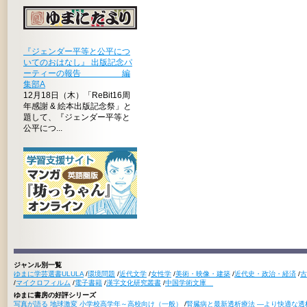
『ジェンダー平等と公平につ
いてのおはなし』 出版記念パ
ーティーの報告 編
集部A
12月18日（木）「ReBit16周
年感謝 & 絵本出版記念祭」と
題して、『ジェンダー平等と
公平につ...
ジャンル別一覧
ゆまに学芸選書ULULA
/
環境問題
/
近代文学
/
女性学
/
美術・映像・建築
/
近代史・政治・経済
/
古
/
マイクロフィルム
/
電子書籍
/
漢字文化研究叢書
/
中国学術文庫
ゆまに書房の好評シリーズ
写真が語る 地球激変 小学校高学年～高校向け（一般）
/
腎臓病と最新透析療法 ―より快適な透