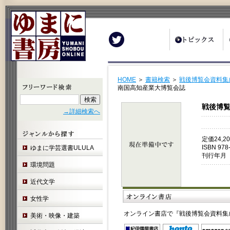
Twitter
HOME
＞
書籍検索
＞
戦後博覧会資料集
南国高知産業大博覧会誌
戦後博覧
→詳細検索へ
定価24,
ISBN 978
ゆまに学芸選書ULULA
刊行年月 
環境問題
近代文学
女性学
オンライン書店で『戦後博覧会資料集
美術・映像・建築