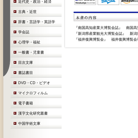
近代史・政治・経済
古典・近世
辞書・言語学・英語学
『南国高知産業大博覧会誌』 南国高
学会誌
『新潟県産業観光大博覧会誌』 新潟県
『福井復興博覧会』 福井復興博覧会事
心理学・福祉
一般書・児童書
目次文庫
書誌書目
DVD・CD・ビデオ
マイクロフィルム
電子書籍
漢字文化研究叢書
中国学術文庫