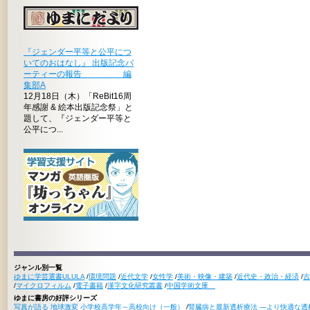
『ジェンダー平等と公平につ
いてのおはなし』 出版記念パ
ーティーの報告 編
集部A
12月18日（木）「ReBit16周
年感謝 & 絵本出版記念祭」と
題して、『ジェンダー平等と
公平につ...
ジャンル別一覧
ゆまに学芸選書ULULA
/
環境問題
/
近代文学
/
女性学
/
美術・映像・建築
/
近代史・政治・経済
/
古
/
マイクロフィルム
/
電子書籍
/
漢字文化研究叢書
/
中国学術文庫
ゆまに書房の好評シリーズ
写真が語る 地球激変 小学校高学年～高校向け（一般）
/
腎臓病と最新透析療法 ―より快適な透