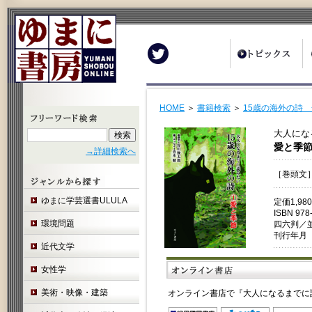
Twitter
HOME
＞
書籍検索
＞
15歳の海外の詩 
大人にな
愛と季
→詳細検索へ
［巻頭文
ゆまに学芸選書ULULA
定価1,9
ISBN 978
環境問題
四六判／
刊行年月 
近代文学
女性学
美術・映像・建築
オンライン書店で『大人になるまでに