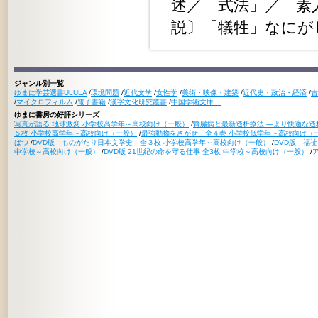
述／「式法」／「素
説〕「犠牲」なにが
ジャンル別一覧
ゆまに学芸選書ULULA
/
環境問題
/
近代文学
/
女性学
/
美術・映像・建築
/
近代史・政治・経済
/
古
/
マイクロフィルム
/
電子書籍
/
漢字文化研究叢書
/
中国学術文庫
ゆまに書房の好評シリーズ
写真が語る 地球激変 小学校高学年～高校向け（一般）
/
腎臓病と最新透析療法 ―より快適な透
５枚 小学校高学年～高校向け（一般）
/
最強動物をさがせ 全４巻 小学校低学年～高校向け（
ばつ
/
DVD版 ものがたり日本文学史 全３枚 小学校高学年～高校向け（一般）
/
DVD版 福
中学校～高校向け（一般）
/
DVD版 21世紀の命を守る仕事 全3枚 中学校～高校向け（一般）
/