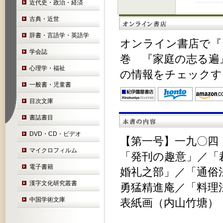
近代史・政治・経済
古典・近世
辞書・言語学・英語学
オンライン書店で『
学会誌
巻 『家庭の志る遍』
心理学・福祉
の情報をチェックす
一般書・児童書
目次文庫
書誌書目
DVD・CD・ビデオ
【第一号】一九〇四
マイクロフィルム
「発刊の趣意」／「
電子書籍
婚礼之部」／「通俗
漢字文化研究叢書
勇猛精進庵／「料理
中国学術文庫
表紙画（内山竹塘）