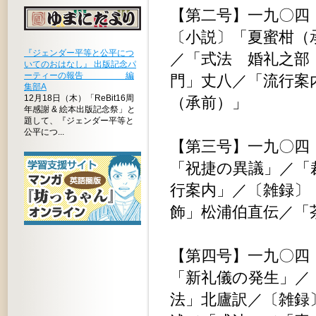
【第二号】一九〇四
〔小説〕「夏蜜柑（
『ジェンダー平等と公平につ
／「式法 婚礼之部
いてのおはなし』 出版記念パ
ーティーの報告 編
門」丈八／「流行案
集部A
12月18日（木）「ReBit16周
（承前）」
年感謝 & 絵本出版記念祭」と
題して、『ジェンダー平等と
公平につ...
【第三号】一九〇四
「祝捷の異議」／「
行案内」／〔雑録〕
飾」松浦伯直伝／「
【第四号】一九〇四
「新礼儀の発生」／
法」北廬訳／〔雑録