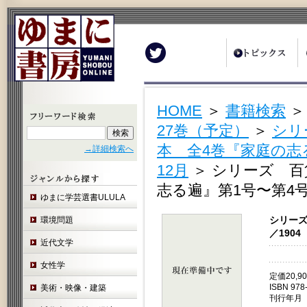
Twitter
HOME
＞
書籍検索
27巻（予定）
＞
シリ
本 全4巻『家庭の志る
→詳細検索へ
12月
＞ シリーズ 百
志る遍』第1号〜第4号／
ゆまに学芸選書ULULA
シリーズ
環境問題
／1904
近代文学
女性学
定価20,
ISBN 978
美術・映像・建築
刊行年月 