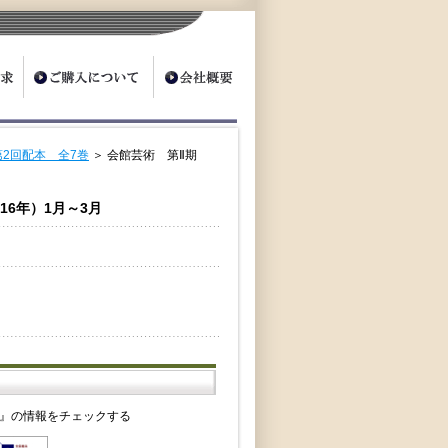
2回配本 全7巻
＞ 会館芸術 第Ⅱ期
16年）1月～3月
月』の情報をチェックする