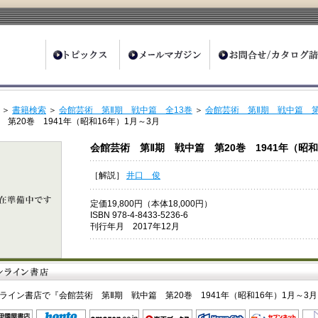
ter
＞
書籍検索
＞
会館芸術 第Ⅱ期 戦中篇 全13巻
＞
会館芸術 第Ⅱ期 戦中篇 第
 第20巻 1941年（昭和16年）1月～3月
会館芸術 第Ⅱ期 戦中篇 第20巻 1941年（昭和
［解説］
井口 俊
定価19,800円（本体18,000円）
ISBN 978-4-8433-5236-6
刊行年月 2017年12月
ライン書店で『会館芸術 第Ⅱ期 戦中篇 第20巻 1941年（昭和16年）1月～3