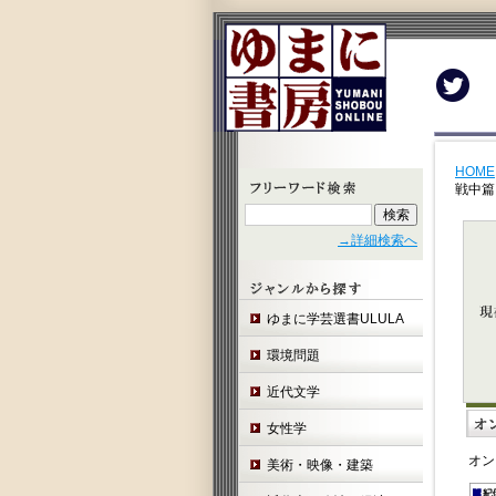
Twit
HOME
戦中篇
→詳細検索へ
ゆまに学芸選書ULULA
環境問題
近代文学
女性学
オン
美術・映像・建築