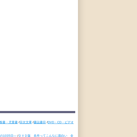
般書・児童書
/
目次文庫
/
書誌書目
/
DVD・CD・ビデオ
1035日―
/
ＤＶＤ版 名作ってこんなに面白い 全