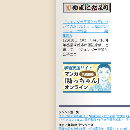
『ジェンダー平等と公平につ
いてのおはなし』 出版記念パ
ーティーの報告 編
集部A
12月18日（木）「ReBit16周
年感謝 & 絵本出版記念祭」と
題して、『ジェンダー平等と
公平につ...
ジャンル別一覧
ゆまに学芸選書ULULA
/
環境問題
/
近代文学
/
女性学
/
美
/
マイクロフィルム
/
電子書籍
/
漢字文化研究叢書
/
中国
ゆまに書房の好評シリーズ
写真が語る 地球激変 小学校高学年～高校向け（一般）