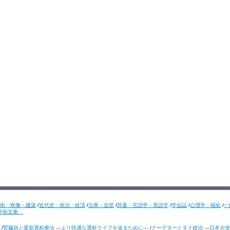
術・映像・建築
/
近代史・政治・経済
/
古典・近世
/
辞書・言語学・英語学
/
学会誌
/
心理学・福祉
/
一
学術文庫
/
腎臓病と最新透析療法 ―より快適な透析ライフを送るために―
/
クーデターとタイ政治 ―日本大使の