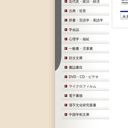
近代史・政治・経済
古典・近世
辞書・言語学・英語学
学会誌
心理学・福祉
一般書・児童書
目次文庫
書誌書目
DVD・CD・ビデオ
マイクロフィルム
電子書籍
漢字文化研究叢書
中国学術文庫