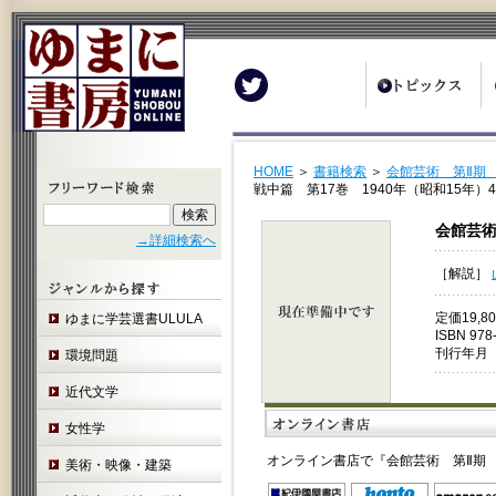
Twitter
HOME
＞
書籍検索
＞
会館芸術 第Ⅱ期
戦中篇 第17巻 1940年（昭和15年）
会館芸術
→詳細検索へ
［解説］
定価19,
ゆまに学芸選書ULULA
ISBN 978
刊行年月 
環境問題
近代文学
女性学
オンライン書店で『会館芸術 第Ⅱ期 
美術・映像・建築