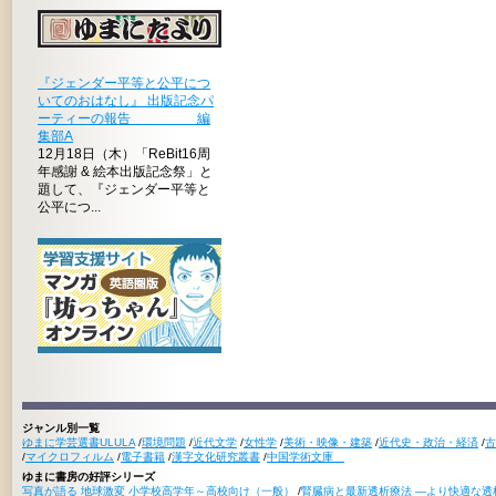
『ジェンダー平等と公平につ
いてのおはなし』 出版記念パ
ーティーの報告 編
集部A
12月18日（木）「ReBit16周
年感謝 & 絵本出版記念祭」と
題して、『ジェンダー平等と
公平につ...
ジャンル別一覧
ゆまに学芸選書ULULA
/
環境問題
/
近代文学
/
女性学
/
美術・映像・建築
/
近代史・政治・経済
/
古
/
マイクロフィルム
/
電子書籍
/
漢字文化研究叢書
/
中国学術文庫
ゆまに書房の好評シリーズ
写真が語る 地球激変 小学校高学年～高校向け（一般）
/
腎臓病と最新透析療法 ―より快適な透