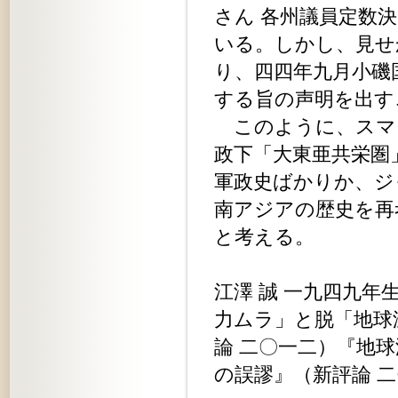
さん 各州議員定数
いる。しかし、見せ
り、四四年九月小磯
する旨の声明を出す
このように、スマ
政下「大東亜共栄圏
軍政史ばかりか、ジ
南アジアの歴史を再
と考える。
江澤 誠 一九四九
力ムラ」と脱「地球
論 二〇一二）『地
の誤謬』（新評論 