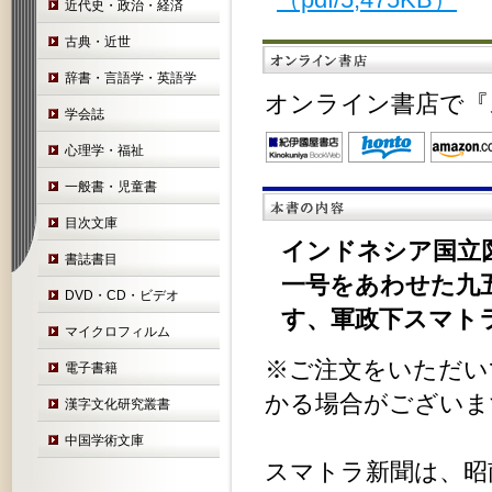
近代史・政治・経済
古典・近世
辞書・言語学・英語学
オンライン書店で『
学会誌
心理学・福祉
一般書・児童書
目次文庫
インドネシア国立
書誌書目
一号をあわせた九
DVD・CD・ビデオ
す、軍政下スマト
マイクロフィルム
※ご注文をいただい
電子書籍
かる場合がございま
漢字文化研究叢書
中国学術文庫
スマトラ新聞は、昭