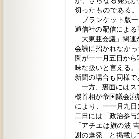
が、さらなる発見が
切ったものである。
ブランケット版一
通信社の配信による
「大東亜会議」関連
会議に招かれなかっ
聞が一一月五日から
味な扱いと言える。
新聞の場合も同様で
一方、裏面にはス
機首相が帝国議会演
により、一一月九日
二日には「政治参与
「アチエは旗の波 
謝の爆発」と掲載し