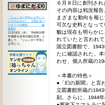
６月８日に創刊され
その内容は戦況報告
まざまな動向を報じ
『ジェンダー平等と公平につ
いてのおはなし』 出版記念パ
可欠な史料となって
ーティーの報告 編
集部A
貌は現在も明らかにさ
12月18日（木）「ReBit16周
年感謝 & 絵本出版記念祭」と
れていたと言われて
題して、『ジェンダー平等と
公平につ...
国立図書館で、1943
たに確認された。本
わせ、個人所蔵の19
＜本書の特色＞
●「幻の新聞」と言
立図書館所蔵の1943
刻。さらに、1944
●軍政下スマトラに