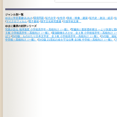
ジャンル別一覧
ゆまに学芸選書ULULA
/
環境問題
/
近代文学
/
女性学
/
美術・映像・建築
/
近代史・政治・経済
/
古
/
マイクロフィルム
/
電子書籍
/
漢字文化研究叢書
/
中国学術文庫
ゆまに書房の好評シリーズ
写真が語る 地球激変 小学校高学年～高校向け（一般）
/
腎臓病と最新透析療法 ―より快適な透
５枚 小学校高学年～高校向け（一般）
/
最強動物をさがせ 全４巻 小学校低学年～高校向け（
ばつ
/
DVD版 ものがたり日本文学史 全３枚 小学校高学年～高校向け（一般）
/
DVD版 福
中学校～高校向け（一般）
/
DVD版 21世紀の命を守る仕事 全3枚 中学校～高校向け（一般）
/