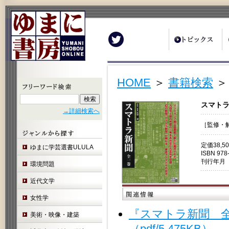
Twitter
HOME
＞
書籍検索
＞
スマトラ
→詳細検索へ
［監修・
定価38,
ゆまに学芸選書ULULA
ISBN 978
刊行年月 
環境問題
近代文学
女性学
『スマトラ新聞 
美術・映像・建築
（pdf/5,475KB）