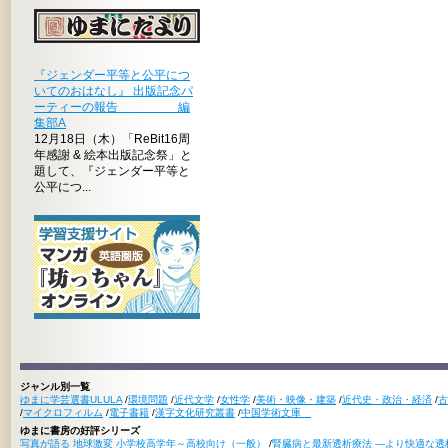
『ジェンダー平等と公平につ
いてのおはなし』 出版記念パ
ーティーの報告 編
集部A
12月18日（木）「ReBit16周
年感謝 & 絵本出版記念祭」と
題して、『ジェンダー平等と
公平につ...
ジャンル別一覧
ゆまに学芸選書ULULA
/
環境問題
/
近代文学
/
女性学
/
美術・映像・建築
/
近代史・政治・経済
/
古
/
マイクロフィルム
/
電子書籍
/
漢字文化研究叢書
/
中国学術文庫
ゆまに書房の好評シリーズ
写真が語る 地球激変 小学校高学年～高校向け（一般）
/
腎臓病と最新透析療法 ―より快適な透