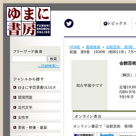
Twitter
HOME
＞
書籍検索
＞
会館芸術 第Ⅰ期 
前篇 第9巻 1936年（昭和11年）7月
会館芸術
→詳細検索へ
［解説］
定価19,
ゆまに学芸選書ULULA
ISBN 978
刊行年月 
環境問題
近代文学
女性学
オンライン書店で『会館芸術 第Ⅰ期 
美術・映像・建築