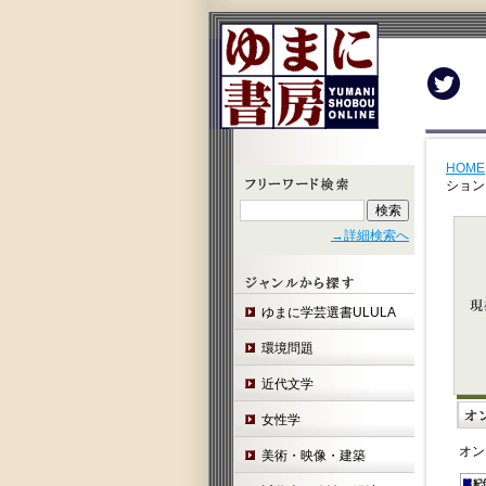
Twit
HOME
ション
→詳細検索へ
ゆまに学芸選書ULULA
環境問題
近代文学
女性学
オン
美術・映像・建築