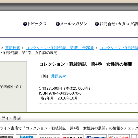
ter
＞
書籍検索
＞
コレクション・戦後詩誌 第Ⅰ期 全20巻
＞
コレクション・戦後詩誌
・戦後詩誌 第4巻 女性詩の展開
コレクション・戦後詩誌 第4巻 女性詩の展開
［編］
井原あや
定価27,500円（本体25,000円）
ISBN 978-4-8433-5070-6
刊行年月 2016年10月
ライン書店で『コレクション・戦後詩誌 第4巻 女性詩の展開』の情報をチェッ