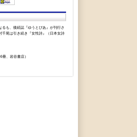
なるも、後続誌『ゆうとぴあ』が刊行さ
村千尾は引き続き『女性詩』（日本女詩
6冊、岩谷書店）