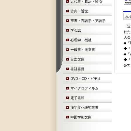
近代史・政治・経済
古典・近世
辞書・言語学・英語学
『近
学会誌
れた
人会
心理学・福祉
◆『
◆『
一般書・児童書
◆『
目次文庫
◆『
◎エ
書誌書目
DVD・CD・ビデオ
マイクロフィルム
電子書籍
漢字文化研究叢書
中国学術文庫