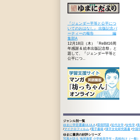
『ジェンダー平等と公平につ
いてのおはなし』 出版記念パ
ーティーの報告 編
集部A
12月18日（木）「ReBit16周
年感謝 & 絵本出版記念祭」と
題して、『ジェンダー平等と
公平につ...
ジャンル別一覧
ゆまに学芸選書ULULA
/
環境問題
/
近代文学
/
女性学
/
美
/
マイクロフィルム
/
電子書籍
/
漢字文化研究叢書
/
中国
ゆまに書房の好評シリーズ
写真が語る 地球激変 小学校高学年～高校向け（一般）