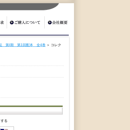
 第Ⅰ期 第1回配本 全4巻
＞ コレク
クする