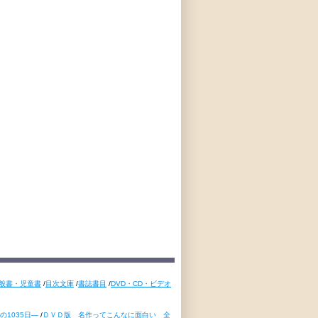
般書・児童書
/
目次文庫
/
書誌書目
/
DVD・CD・ビデオ
1035日―
/
ＤＶＤ版 名作ってこんなに面白い 全