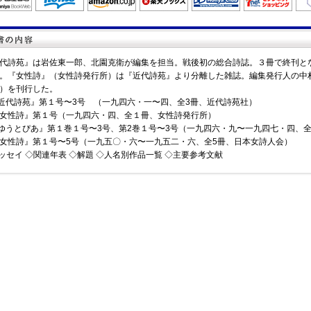
代詩苑』は岩佐東一郎、北園克衛が編集を担当。戦後初の総合詩誌。３冊で終刊と
。『女性詩』（女性詩発行所）は『近代詩苑』より分離した雑誌。編集発行人の中
）を刊行した。
近代詩苑』第１号〜3号 （一九四六・一〜四、全3冊、近代詩苑社）
女性詩』第１号（一九四六・四、全１冊、女性詩発行所）
ゆうとぴあ』第１巻１号〜3号、第2巻１号〜3号（一九四六・九〜一九四七・四、全
女性詩』第１号〜5号（一九五〇・六〜一九五二・六、全5冊、日本女詩人会）
ッセイ ◇関連年表 ◇解題 ◇人名別作品一覧 ◇主要参考文献