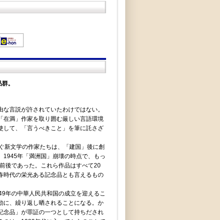
品群。
由な言説が許されていたわけではない。
「在満」作家を取り囲む厳しい言語環境
使して、「言うべきこと」を筆に託さざ
ぐ新文学の作家たちは、「建国」後に創
1945年「満洲国」崩壊の時点で、もっ
前後であった。これら作品はすべて20
春時代の栄光ある記念品とも言えるもの
49年の中華人民共和国の成立を迎えるこ
動に、繰り返し晒されることになる。か
記念品」が罪証の一つとして持ちだされ