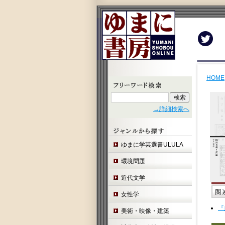
Twit
HOME
→詳細検索へ
ゆまに学芸選書ULULA
環境問題
近代文学
女性学
『
美術・映像・建築