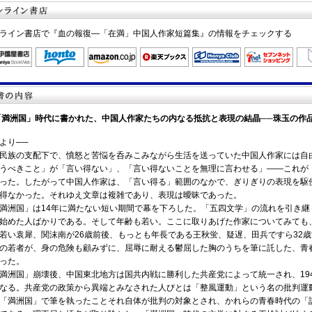
ライン書店で『血の報復―「在満」中国人作家短篇集』の情報をチェックする
「満洲国」時代に書かれた、中国人作家たちの内なる抵抗と表現の結晶──珠玉の作
より──
族の支配下で、憤怒と苦悩を呑みこみながら生活を送っていた中国人作家には自
うべきこと」が「言い得ない」、「言い得ないことを無理に言わせる」——これが
った。したがって中国人作家は、「言い得る」範囲のなかで、ぎりぎりの表現を駆
得なかった。それゆえ文章は複雑であり、表現は曖昧であった。
洲国」は14年に満たない短い期間で幕を下ろした。「五四文学」の流れを引き継
始めた人ばかりである。そして年齢も若い。ここに取りあげた作家についてみても、
若い袁犀、関沫南が26歳前後、もっとも年長である王秋蛍、疑遅、田兵ですら32歳
の若者が、身の危険も顧みずに、屈辱に耐える鬱屈した胸のうちを筆に託した、青
った。
洲国」崩壊後、中国東北地方は国共内戦に勝利した共産党によって統一され、19
なる。共産党の政策から異端とみなされた人びとは「整風運動」という名の批判運
「満洲国」で筆を執ったことそれ自体が批判の対象とされ、かれらの青春時代の「