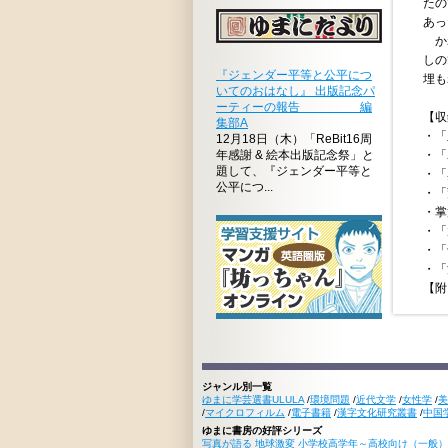
たの
あっ
かれ
しの
『ジェンダー平等と公平につ
埋も
いてのおはなし』 出版記念パ
ーティーの報告 編
【収
集部A
・「
12月18日（木）「ReBit16周
年感謝 & 絵本出版記念祭」と
・「
題して、『ジェンダー平等と
・「
公平につ...
・「
・掌
・「
・「
・「
【附
ジャンル別一覧
ゆまに学芸選書ULULA
/
環境問題
/
近代文学
/
女性学
/
美
/
マイクロフィルム
/
電子書籍
/
漢字文化研究叢書
/
中国
ゆまに書房の好評シリーズ
写真が語る 地球激変 小学校高学年～高校向け（一般）