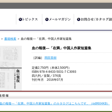
ter
＞
書籍検索
＞ 血の報復―「在満」中国人作家短篇集
血の報復―「在満」中国人作家短篇集
［訳編］
岡田英樹
定価2,750円（本体2,500円）
ISBN 978-4-8433-5031-7 C3093
四六判／並製／376頁
刊行年月 2016年07月
血の報復―「在満」中国人作家短篇集』のカタログはこちらです。（pdf/604KB）