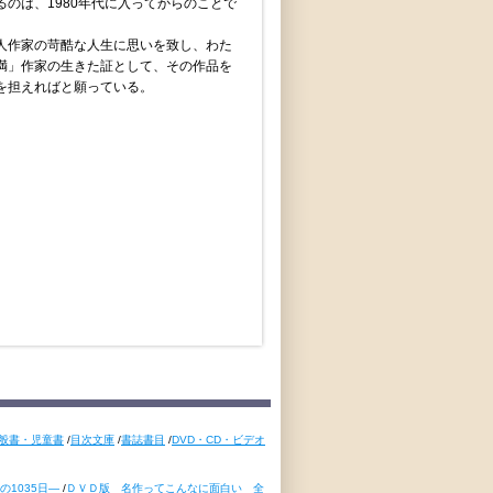
のは、1980年代に入ってからのことで
人作家の苛酷な人生に思いを致し、わた
満」作家の生きた証として、その作品を
を担えればと願っている。
般書・児童書
/
目次文庫
/
書誌書目
/
DVD・CD・ビデオ
1035日―
/
ＤＶＤ版 名作ってこんなに面白い 全