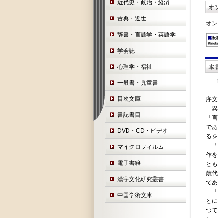
近代史・政治・経済
古典・近世
オン
辞書・言語学・英語学
学会誌
心理学・福祉
一般書・児童書
目次文庫
序文
異民
書誌書目
「言
であ
DVD・CD・ビデオ
るを
「満
マイクロフィルム
作を
電子書籍
とも
歳代
漢字文化研究叢書
であ
「満
中国学術文庫
とに
つて