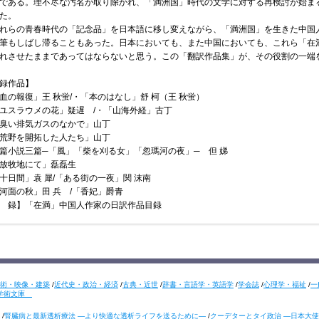
である。理不尽な汚名が取り除かれ、「満洲国」時代の文学に対する再検討が始まる
た。
らの青春時代の「記念品」を日本語に移し変えながら、「満洲国」を生きた中国
筆もしばし滞ることもあった。日本においても、また中国においても、これら「在
れさせたままであってはならないと思う。この「翻訳作品集」が、その役割の一端
録作品】
血の報復」王 秋蛍/・「本のはなし」舒 柯（王 秋蛍）
ユスラウメの花」疑遅 /・「山海外経」古丁
臭い排気ガスのなかで」山丁
荒野を開拓した人たち」山丁
篇小説三篇─「風」「柴を刈る女」「忽瑪河の夜」─ 但 娣
放牧地にて」磊磊生
十日間」袁 犀/「ある街の一夜」関 沫南
河面の秋」田 兵 /「香妃」爵青
 録】「在満」中国人作家の日訳作品目録
術・映像・建築
/
近代史・政治・経済
/
古典・近世
/
辞書・言語学・英語学
/
学会誌
/
心理学・福祉
/
一
学術文庫
/
腎臓病と最新透析療法 ―より快適な透析ライフを送るために―
/
クーデターとタイ政治 ―日本大使の