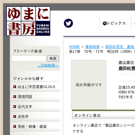
Twitter
HOME
＞
書籍検索
＞
鹿田松雲堂 書籍
第17巻 70号・71号 明治39（1906）
書誌書目
→詳細検索へ
鹿田松雲
ゆまに学芸選書ULULA
定価15,
ISBN 978
環境問題
刊行年月 
近代文学
女性学
オンライン書店で『書誌書目シリーズ10
美術・映像・建築
クする