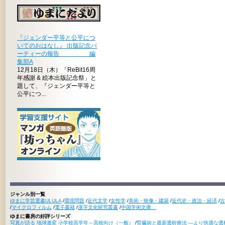
『ジェンダー平等と公平につ
いてのおはなし』 出版記念パ
ーティーの報告 編
集部A
12月18日（木）「ReBit16周
年感謝 & 絵本出版記念祭」と
題して、『ジェンダー平等と
公平につ...
ジャンル別一覧
ゆまに学芸選書ULULA
/
環境問題
/
近代文学
/
女性学
/
美術・映像・建築
/
近代史・政治・経済
/
古
/
マイクロフィルム
/
電子書籍
/
漢字文化研究叢書
/
中国学術文庫
ゆまに書房の好評シリーズ
写真が語る 地球激変 小学校高学年～高校向け（一般）
/
腎臓病と最新透析療法 ―より快適な透