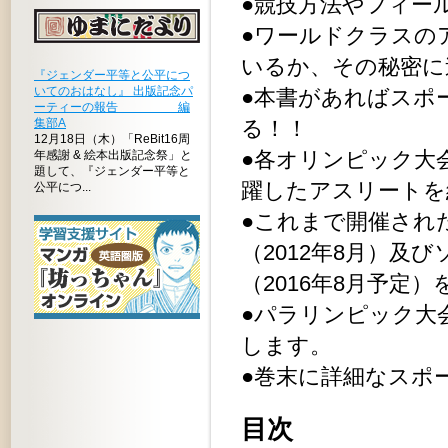
●競技方法やフィー
●ワールドクラスの
いるか、その秘密に
『ジェンダー平等と公平につ
いてのおはなし』 出版記念パ
●本書があればスポ
ーティーの報告 編
集部A
る！！
12月18日（木）「ReBit16周
●各オリンピック大
年感謝 & 絵本出版記念祭」と
題して、『ジェンダー平等と
躍したアスリートを
公平につ...
●これまで開催された
（2012年8月）及
（2016年8月予定
●パラリンピック大
します。
●巻末に詳細なスポ
目次