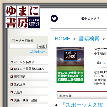
Twitter
HOME
＞
書籍検索
＞
スポー
→詳細検索へ
小学校高
［編］
レ
ゆまに学芸選書ULULA
定価10,
ISBN 978
環境問題
B4判変
刊行年月 
近代文学
女性学
美術・映像・建築
「スポーツ大図鑑」の