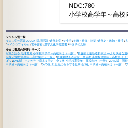
NDC:780
小学校高学年～高校
ジャンル別一覧
ゆまに学芸選書ULULA
/
環境問題
/
近代文学
/
女性学
/
美術・映像・建築
/
近代史・政治・経済
/
古
/
マイクロフィルム
/
電子書籍
/
漢字文化研究叢書
/
中国学術文庫
ゆまに書房の好評シリーズ
写真が語る 地球激変 小学校高学年～高校向け（一般）
/
腎臓病と最新透析療法 ―より快適な透
５枚 小学校高学年～高校向け（一般）
/
最強動物をさがせ 全４巻 小学校低学年～高校向け（
ばつ
/
DVD版 ものがたり日本文学史 全３枚 小学校高学年～高校向け（一般）
/
DVD版 福
中学校～高校向け（一般）
/
DVD版 21世紀の命を守る仕事 全3枚 中学校～高校向け（一般）
/