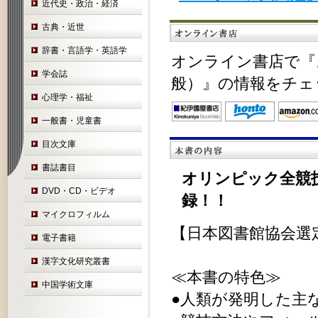
近代史・政治・経済
古典・近世
辞書・言語学・英語学
オンライン書店で『
学会誌
般）』の情報をチェ
心理学・福祉
一般書・児童書
目次文庫
書誌書目
オリンピック全競
DVD・CD・ビデオ
録！！
マイクロフィルム
【日本図書館協会選
電子書籍
漢字文化研究叢書
≪本書の特色≫
中国学術文庫
●人類が発明した主