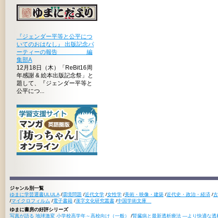
『ジェンダー平等と公平につ
いてのおはなし』 出版記念パ
ーティーの報告 編
集部A
12月18日（木）「ReBit16周
年感謝 & 絵本出版記念祭」と
題して、『ジェンダー平等と
公平につ...
ジャンル別一覧
ゆまに学芸選書ULULA
/
環境問題
/
近代文学
/
女性学
/
美術・映像・建築
/
近代史・政治・経済
/
古
/
マイクロフィルム
/
電子書籍
/
漢字文化研究叢書
/
中国学術文庫
ゆまに書房の好評シリーズ
写真が語る 地球激変 小学校高学年～高校向け（一般）
/
腎臓病と最新透析療法 ―より快適な透