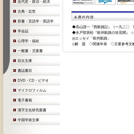
近代史・政治・経済
古典・近世
辞書・言語学・英語学
◆高山謹一『西航雑記』（一九二〇 
学会誌
◆水戸部寅松『欧州航路の珍見聞』（
◎エッセイ「欧州航路」
心理学・福祉
◇解 題 ◇関連年表 ◇主要参考文
一般書・児童書
目次文庫
書誌書目
DVD・CD・ビデオ
マイクロフィルム
電子書籍
漢字文化研究叢書
中国学術文庫