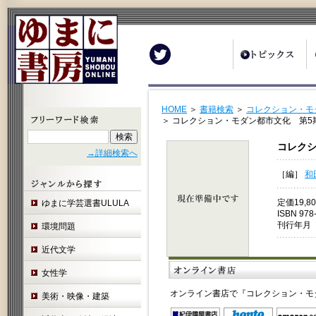
Twitter
HOME
＞
書籍検索
＞
コレクション・モ
＞ コレクション・モダン都市文化 第5
コレクシ
→詳細検索へ
［編］
和
定価19,
ゆまに学芸選書ULULA
ISBN 978
刊行年月 
環境問題
近代文学
女性学
オンライン書店で『コレクション・モ
美術・映像・建築