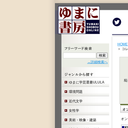
Twit
HOME
＞ コ
→詳細検索へ
ゆまに学芸選書ULULA
環境問題
近代文学
女性学
オン
美術・映像・建築