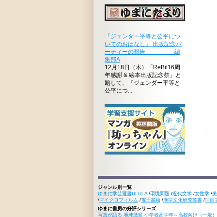
『ジェンダー平等と公平につ
いてのおはなし』 出版記念パ
ーティーの報告 編
集部A
12月18日（木）「ReBit16周
年感謝 & 絵本出版記念祭」と
題して、『ジェンダー平等と
公平につ...
ジャンル別一覧
ゆまに学芸選書ULULA
/
環境問題
/
近代文学
/
女性学
/
美
/
マイクロフィルム
/
電子書籍
/
漢字文化研究叢書
/
中国
ゆまに書房の好評シリーズ
写真が語る 地球激変 小学校高学年～高校向け（一般）