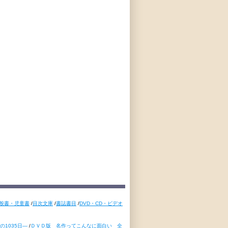
般書・児童書
/
目次文庫
/
書誌書目
/
DVD・CD・ビデオ
1035日―
/
ＤＶＤ版 名作ってこんなに面白い 全