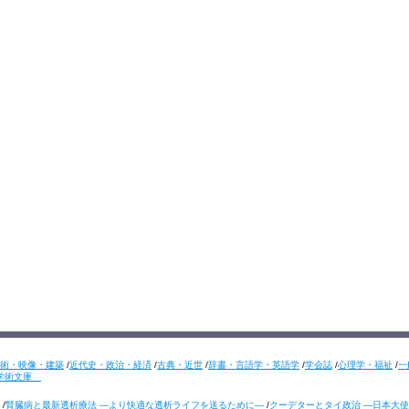
術・映像・建築
/
近代史・政治・経済
/
古典・近世
/
辞書・言語学・英語学
/
学会誌
/
心理学・福祉
/
一
学術文庫
/
腎臓病と最新透析療法 ―より快適な透析ライフを送るために―
/
クーデターとタイ政治 ―日本大使の