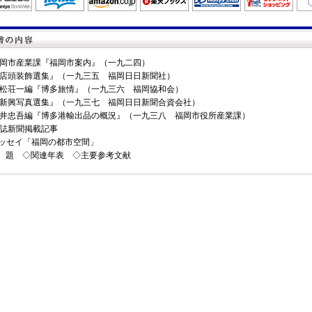
岡市産業課『福岡市案内』（一九二四）
店頭装飾選集』（一九三五 福岡日日新聞社）
松荘一編『博多旅情』（一九三六 福岡協和会）
新興写真選集』（一九三七 福岡日日新聞合資会社）
井忠吾編『博多港輸出品の概況』（一九三八 福岡市役所産業課）
誌新聞掲載記事
ッセイ「福岡の都市空間」
 題 ◇関連年表 ◇主要参考文献