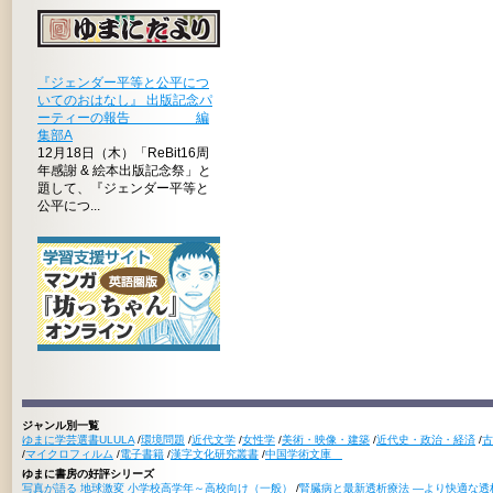
『ジェンダー平等と公平につ
いてのおはなし』 出版記念パ
ーティーの報告 編
集部A
12月18日（木）「ReBit16周
年感謝 & 絵本出版記念祭」と
題して、『ジェンダー平等と
公平につ...
ジャンル別一覧
ゆまに学芸選書ULULA
/
環境問題
/
近代文学
/
女性学
/
美術・映像・建築
/
近代史・政治・経済
/
古
/
マイクロフィルム
/
電子書籍
/
漢字文化研究叢書
/
中国学術文庫
ゆまに書房の好評シリーズ
写真が語る 地球激変 小学校高学年～高校向け（一般）
/
腎臓病と最新透析療法 ―より快適な透