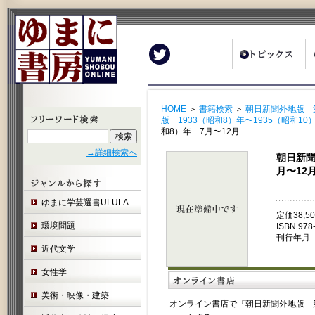
Twitter
HOME
＞
書籍検索
＞
朝日新聞外地版 
版 1933（昭和8）年〜1935（昭和
和8）年 7月〜12月
→詳細検索へ
朝日新聞
月〜12
ゆまに学芸選書ULULA
定価38,
環境問題
ISBN 978
刊行年月 
近代文学
女性学
美術・映像・建築
オンライン書店で『朝日新聞外地版 第