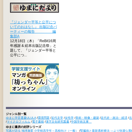
『ジェンダー平等と公平につ
いてのおはなし』 出版記念パ
ーティーの報告 編
集部A
12月18日（木）「ReBit16周
年感謝 & 絵本出版記念祭」と
題して、『ジェンダー平等と
公平につ...
ジャンル別一覧
ゆまに学芸選書ULULA
/
環境問題
/
近代文学
/
女性学
/
美術・映像・建築
/
近代史・政治・経済
/
古
/
マイクロフィルム
/
電子書籍
/
漢字文化研究叢書
/
中国学術文庫
ゆまに書房の好評シリーズ
写真が語る 地球激変 小学校高学年～高校向け（一般）
/
腎臓病と最新透析療法 ―より快適な透