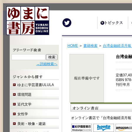
Twitter
HOME
＞
書籍検索
＞
台湾金融経済月報
台湾金融
→詳細検索へ
定価37,
ISBN 978
刊行年月 
ゆまに学芸選書ULULA
環境問題
近代文学
女性学
オンライン書店で『台湾金融経済月報 
美術・映像・建築