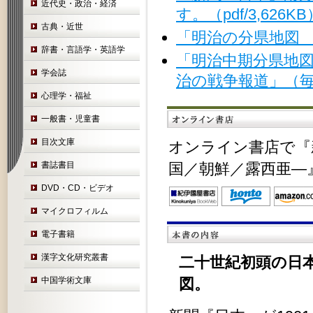
近代史・政治・経済
す。（pdf/3,626KB
古典・近世
「明治の分県地図 復
辞書・言語学・英語学
「明治中期分県地
学会誌
治の戦争報道」（毎
心理学・福祉
一般書・児童書
目次文庫
オンライン書店で『
書誌書目
国／朝鮮／露西亜―
DVD・CD・ビデオ
マイクロフィルム
電子書籍
漢字文化研究叢書
二十世紀初頭の日
中国学術文庫
図。