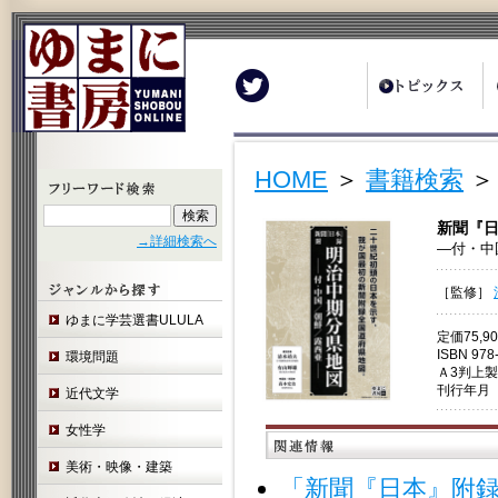
Twitter
HOME
＞
書籍検索
＞
新聞『
→詳細検索へ
―付・中
［監修］
ゆまに学芸選書ULULA
定価75,
ISBN 978
環境問題
Ａ3判上
刊行年月 
近代文学
女性学
美術・映像・建築
「新聞『日本』附