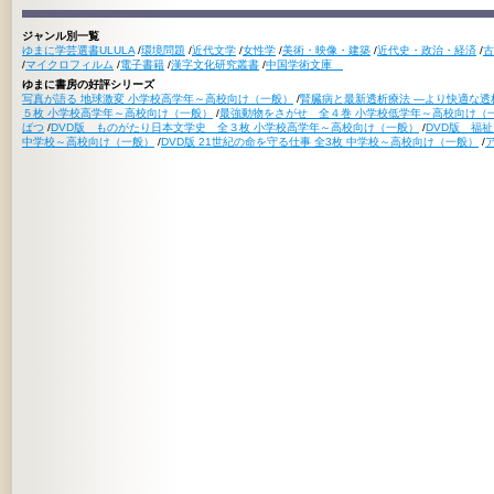
ジャンル別一覧
ゆまに学芸選書ULULA
/
環境問題
/
近代文学
/
女性学
/
美術・映像・建築
/
近代史・政治・経済
/
古
/
マイクロフィルム
/
電子書籍
/
漢字文化研究叢書
/
中国学術文庫
ゆまに書房の好評シリーズ
写真が語る 地球激変 小学校高学年～高校向け（一般）
/
腎臓病と最新透析療法 ―より快適な透
５枚 小学校高学年～高校向け（一般）
/
最強動物をさがせ 全４巻 小学校低学年～高校向け（
ばつ
/
DVD版 ものがたり日本文学史 全３枚 小学校高学年～高校向け（一般）
/
DVD版 福
中学校～高校向け（一般）
/
DVD版 21世紀の命を守る仕事 全3枚 中学校～高校向け（一般）
/