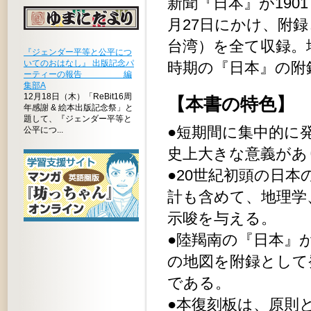
新聞『日本』が1901
月27日にかけ、附
台湾）を全て収録。
『ジェンダー平等と公平につ
いてのおはなし』 出版記念パ
時期の『日本』の附
ーティーの報告 編
集部A
12月18日（木）「ReBit16周
【本書の特色】
年感謝 & 絵本出版記念祭」と
題して、『ジェンダー平等と
●短期間に集中的に
公平につ...
史上大きな意義があ
●20世紀初頭の日
計も含めて、地理学
示唆を与える。
●陸羯南の『日本』
の地図を附録として
である。
●本復刻板は、原則