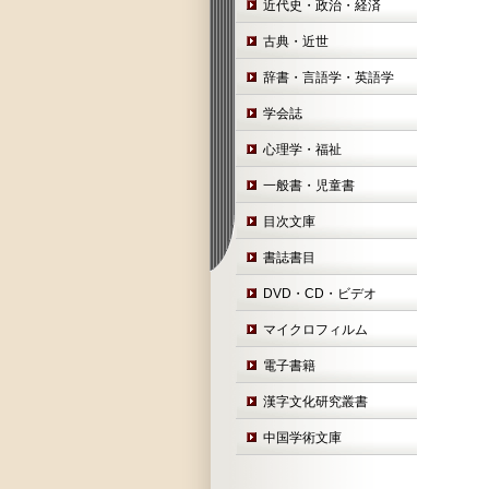
近代史・政治・経済
古典・近世
辞書・言語学・英語学
学会誌
心理学・福祉
一般書・児童書
目次文庫
書誌書目
DVD・CD・ビデオ
マイクロフィルム
電子書籍
漢字文化研究叢書
中国学術文庫