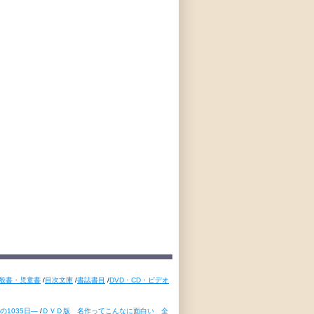
般書・児童書
/
目次文庫
/
書誌書目
/
DVD・CD・ビデオ
1035日―
/
ＤＶＤ版 名作ってこんなに面白い 全