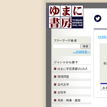
Twit
HOME
→詳細検索へ
ゆまに学芸選書ULULA
環境問題
近代文学
女性学
美術・映像・建築