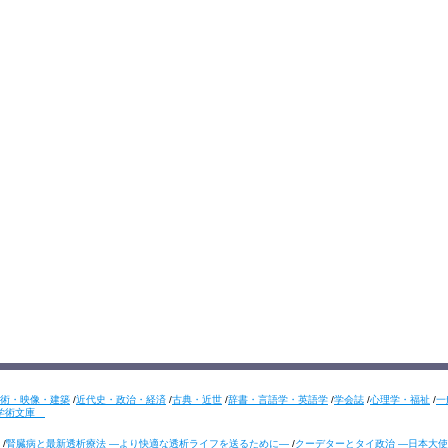
術・映像・建築
/
近代史・政治・経済
/
古典・近世
/
辞書・言語学・英語学
/
学会誌
/
心理学・福祉
/
一
学術文庫
/
腎臓病と最新透析療法 ―より快適な透析ライフを送るために―
/
クーデターとタイ政治 ―日本大使の