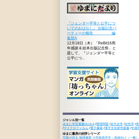
『ジェンダー平等と公平につ
いてのおはなし』 出版記念パ
ーティーの報告 編
集部A
12月18日（木）「ReBit16周
年感謝 & 絵本出版記念祭」と
題して、『ジェンダー平等と
公平につ...
ジャンル別一覧
ゆまに学芸選書ULULA
/
環境問題
/
近代文学
/
女性学
/
美
/
マイクロフィルム
/
電子書籍
/
漢字文化研究叢書
/
中国
ゆまに書房の好評シリーズ
写真が語る 地球激変 小学校高学年～高校向け（一般）