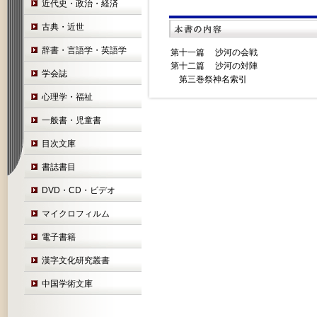
近代史・政治・経済
古典・近世
辞書・言語学・英語学
第十一篇 沙河の会戦
第十二篇 沙河の対陣
学会誌
第三巻祭神名索引
心理学・福祉
一般書・児童書
目次文庫
書誌書目
DVD・CD・ビデオ
マイクロフィルム
電子書籍
漢字文化研究叢書
中国学術文庫