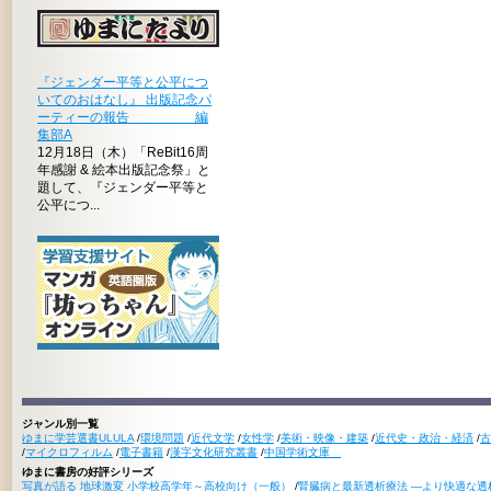
『ジェンダー平等と公平につ
いてのおはなし』 出版記念パ
ーティーの報告 編
集部A
12月18日（木）「ReBit16周
年感謝 & 絵本出版記念祭」と
題して、『ジェンダー平等と
公平につ...
ジャンル別一覧
ゆまに学芸選書ULULA
/
環境問題
/
近代文学
/
女性学
/
美術・映像・建築
/
近代史・政治・経済
/
古
/
マイクロフィルム
/
電子書籍
/
漢字文化研究叢書
/
中国学術文庫
ゆまに書房の好評シリーズ
写真が語る 地球激変 小学校高学年～高校向け（一般）
/
腎臓病と最新透析療法 ―より快適な透