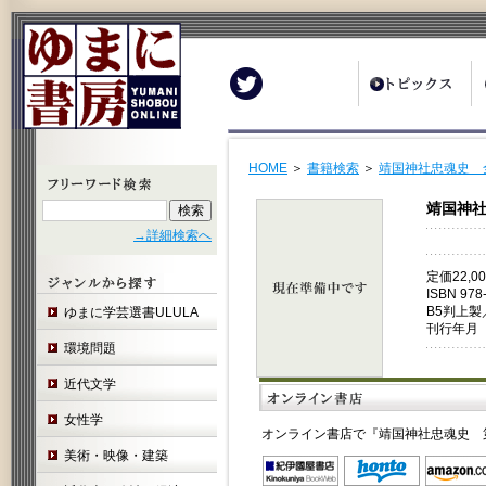
Twitter
HOME
＞
書籍検索
＞
靖国神社忠魂史 
靖国神
→詳細検索へ
定価22,
ISBN 978
B5判上製
ゆまに学芸選書ULULA
刊行年月 
環境問題
近代文学
女性学
オンライン書店で『靖国神社忠魂史 
美術・映像・建築