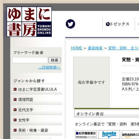
Twitter
HOME
＞
書籍検索
＞
変態・資料 全
変態・資
→詳細検索へ
定価23,
ISBN 978
A５判／
ゆまに学芸選書ULULA
環境問題
近代文学
女性学
オンライン書店で『変態・資料 第5
美術・映像・建築