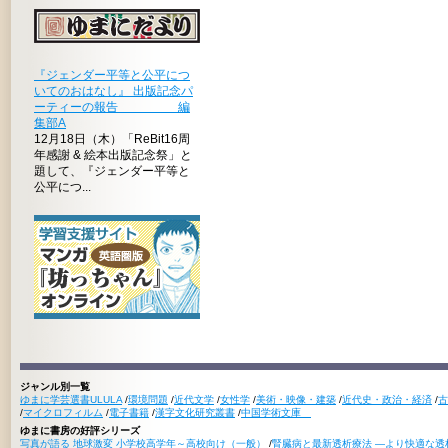
『ジェンダー平等と公平につ
いてのおはなし』 出版記念パ
ーティーの報告 編
集部A
12月18日（木）「ReBit16周
年感謝 & 絵本出版記念祭」と
題して、『ジェンダー平等と
公平につ...
ジャンル別一覧
ゆまに学芸選書ULULA
/
環境問題
/
近代文学
/
女性学
/
美術・映像・建築
/
近代史・政治・経済
/
古
/
マイクロフィルム
/
電子書籍
/
漢字文化研究叢書
/
中国学術文庫
ゆまに書房の好評シリーズ
写真が語る 地球激変 小学校高学年～高校向け（一般）
/
腎臓病と最新透析療法 ―より快適な透