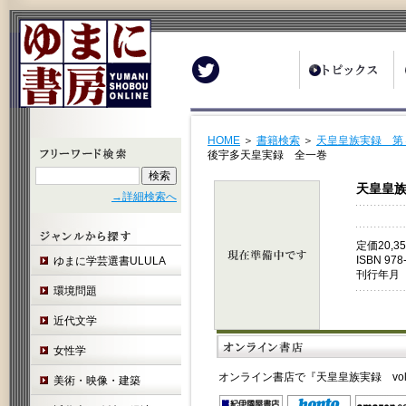
Twitter
HOME
＞
書籍検索
＞
天皇皇族実録 第
後宇多天皇実録 全一巻
天皇皇族
→詳細検索へ
定価20,
ISBN 978
ゆまに学芸選書ULULA
刊行年月 
環境問題
近代文学
女性学
オンライン書店で『天皇皇族実録 vo
美術・映像・建築