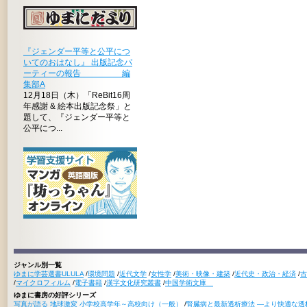
『ジェンダー平等と公平につ
いてのおはなし』 出版記念パ
ーティーの報告 編
集部A
12月18日（木）「ReBit16周
年感謝 & 絵本出版記念祭」と
題して、『ジェンダー平等と
公平につ...
ジャンル別一覧
ゆまに学芸選書ULULA
/
環境問題
/
近代文学
/
女性学
/
美術・映像・建築
/
近代史・政治・経済
/
古
/
マイクロフィルム
/
電子書籍
/
漢字文化研究叢書
/
中国学術文庫
ゆまに書房の好評シリーズ
写真が語る 地球激変 小学校高学年～高校向け（一般）
/
腎臓病と最新透析療法 ―より快適な透