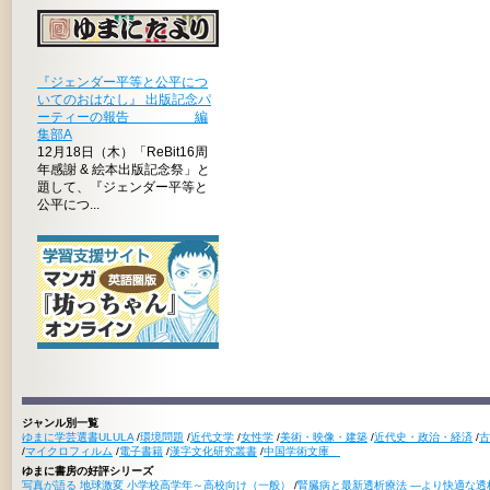
『ジェンダー平等と公平につ
いてのおはなし』 出版記念パ
ーティーの報告 編
集部A
12月18日（木）「ReBit16周
年感謝 & 絵本出版記念祭」と
題して、『ジェンダー平等と
公平につ...
ジャンル別一覧
ゆまに学芸選書ULULA
/
環境問題
/
近代文学
/
女性学
/
美術・映像・建築
/
近代史・政治・経済
/
古
/
マイクロフィルム
/
電子書籍
/
漢字文化研究叢書
/
中国学術文庫
ゆまに書房の好評シリーズ
写真が語る 地球激変 小学校高学年～高校向け（一般）
/
腎臓病と最新透析療法 ―より快適な透