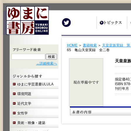
Twitter
HOME
＞
書籍検索
＞
天皇皇族実録 第
65 亀山天皇実録 全二巻
天皇皇族
→詳細検索へ
揃定価40
ISBN 978
ゆまに学芸選書ULULA
刊行年月 
環境問題
近代文学
女性学
美術・映像・建築