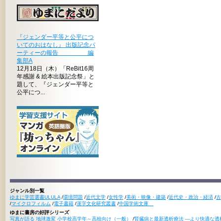
『ジェンダー平等と公平につ
いてのおはなし』 出版記念パ
ーティーの報告 編
集部A
12月18日（木）「ReBit16周
年感謝 & 絵本出版記念祭」と
題して、『ジェンダー平等と
公平につ...
ジャンル別一覧
ゆまに学芸選書ULULA
/
環境問題
/
近代文学
/
女性学
/
美術・映像・建築
/
近代史・政治・経済
/
古
/
マイクロフィルム
/
電子書籍
/
漢字文化研究叢書
/
中国学術文庫
ゆまに書房の好評シリーズ
写真が語る 地球激変 小学校高学年～高校向け（一般）
/
腎臓病と最新透析療法 ―より快適な透