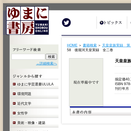
Twitter
HOME
＞
書籍検索
＞
天皇皇族実録 第
58 後堀河天皇実録 全二巻
天皇皇族
→詳細検索へ
揃定価40
ISBN 978
ゆまに学芸選書ULULA
刊行年月 
環境問題
近代文学
女性学
美術・映像・建築